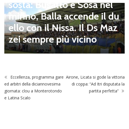
sosta: Busatto e Sosa nel
mirino, Balla accende il du
ello con il Nissa. Il Ds Maz
zei sempre più vicino
Eccellenza, programma gare
Airone, Licata si gode la vittoria
ed arbitri della diciannovesima
di coppa: “Ad Itri disputata la
giornata: clou a Monterotondo
partita perfetta”
e Latina Scalo