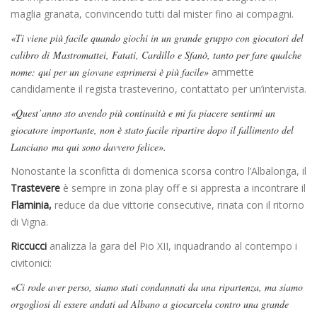
maglia granata, convincendo tutti dal mister fino ai compagni.
«Ti viene più facile quando giochi in un grande gruppo con giocatori del
calibro di Mastromattei, Fatati, Cardillo e Sfanò, tanto per fare qualche
nome: qui per un giovane esprimersi è più facile»
ammette
candidamente il regista trasteverino, contattato per un’intervista.
«Quest’anno sto avendo più continuità e mi fa piacere sentirmi un
giocatore importante, non è stato facile ripartire dopo il fallimento del
Lanciano ma qui sono davvero felice».
Nonostante la sconfitta di domenica scorsa contro l’Albalonga, il
Trastevere
è sempre in zona play off e si appresta a incontrare il
Flaminia,
reduce da due vittorie consecutive, rinata con il ritorno
di Vigna.
Riccucci
analizza la gara del Pio XII, inquadrando al contempo i
civitonici:
«Ci rode aver perso, siamo stati condannati da una ripartenza, ma siamo
orgogliosi di essere andati ad Albano a giocarcela contro una grande