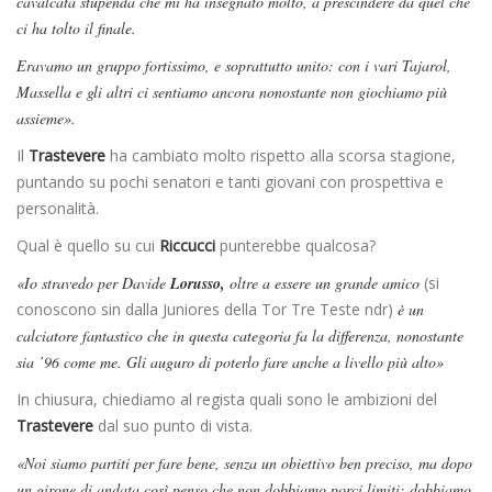
cavalcata stupenda che mi ha insegnato molto, a prescindere da quel che
ci ha tolto il finale.
Eravamo un gruppo fortissimo, e soprattutto unito: con i vari Tajarol,
Massella e gli altri ci sentiamo ancora nonostante non giochiamo più
assieme».
Il
Trastevere
ha cambiato molto rispetto alla scorsa stagione,
puntando su pochi senatori e tanti giovani con prospettiva e
personalità.
Qual è quello su cui
Riccucci
punterebbe qualcosa?
«Io stravedo per Davide
Lorusso,
oltre a essere un grande amico
(si
conoscono sin dalla Juniores della Tor Tre Teste ndr)
è un
calciatore fantastico che in questa categoria fa la differenza, nonostante
sia ’96 come me. Gli auguro di poterlo fare anche a livello più alto»
In chiusura, chiediamo al regista quali sono le ambizioni del
Trastevere
dal suo punto di vista.
«Noi siamo partiti per fare bene, senza un obiettivo ben preciso, ma dopo
un girone di andata così penso che non dobbiamo porci limiti: dobbiamo