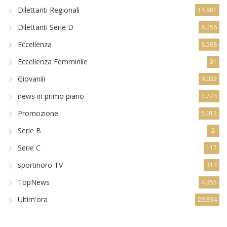
Dilettanti Regionali
14.881
Dilettanti Serie D
8.256
Eccellenza
8.588
Eccellenza Femminile
31
Giovanili
9.022
news in primo piano
4.774
Promozione
5.013
Serie B
2
Serie C
117
sportinoro TV
314
TopNews
4.355
Ultim'ora
29.334