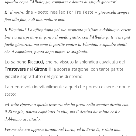
squadra come l’Albalonga, compatta e dotata di grandi giocatori.
E’ il nostro
dna
– sottolinea l’ex Tor Tre Teste –
giocarcela sempre
fino alla fine, e di non mollare mai.
Il Flaminia? Lo affrontiamo nel suo momento migliore e dobbiamo essere
bravi a interpretare la gara nel modo giusto, con l’Albalonga ti viene più
facile giocartela ma sono le partite contro la Flaminia e squadre simili
che ti cambiano, punto dopo punto, le stagioni».
Lo sa bene
Riccucci,
che ha vissuto la splendida cavalcata del
Trastevere
nel
Girone H
la scorsa stagione, con tante partite
giocate soprattutto nel girone di ritorno.
La mente vola inevitabilmente a quel che poteva essere e non è
stato:
«A volte ripenso a quella traversa che ho preso nello scontro diretto con
il Bisceglie, poteva cambiarci la vita, ma il destino ha voluto così e
dobbiamo accettarlo.
Per me che ero appena tornato nel Lazio, ed in Serie D, è stata una