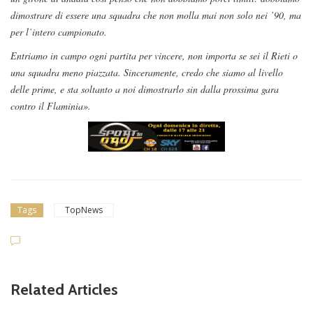
dimostrare di essere una squadra che non molla mai non solo nei ’90, ma
per l’intero campionato.
Entriamo in campo ogni partita per vincere, non importa se sei il Rieti o
una squadra meno piazzata. Sinceramente, credo che siamo al livello
delle prime, e sta soltanto a noi dimostrarlo sin dalla prossima gara
contro il Flaminia».
Tags
TopNews
Dilettanti Serie D
Viterbese (Certosa V. Cam
Related Articles
pagnano), mercato senza