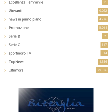
Eccellenza Femminile
31
Giovanili
9.022
news in primo piano
4.776
Promozione
5.014
Serie B
2
Serie C
117
sportinoro TV
314
TopNews
4.356
Ultim'ora
29.336