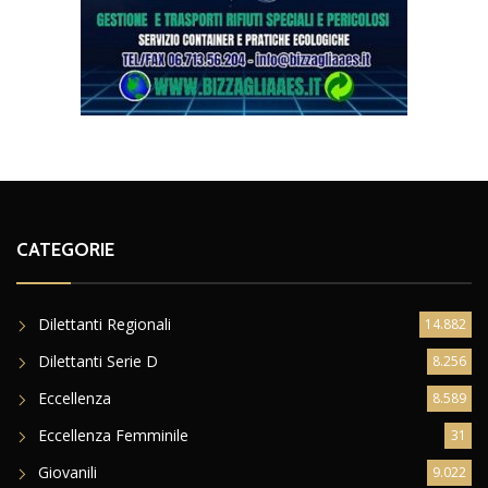
CATEGORIE
Dilettanti Regionali
14.882
Dilettanti Serie D
8.256
Eccellenza
8.589
Eccellenza Femminile
31
Giovanili
9.022