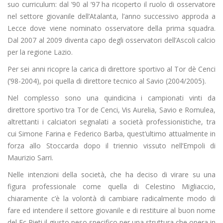
suo curriculum: dal ’90 al ’97 ha ricoperto il ruolo di osservatore
nel settore giovanile dell’Atalanta, l’anno successivo approda a
Lecce dove viene nominato osservatore della prima squadra.
Dal 2007 al 2009 diventa capo degli osservatori dell’Ascoli calcio
per la regione Lazio.
Per sei anni ricopre la carica di direttore sportivo al Tor dè Cenci
(’98-2004), poi quella di direttore tecnico al Savio (2004/2005).
Nel complesso sono una quindicina i campionati vinti da
direttore sportivo tra Tor de Cenci, Vis Aurelia, Savio e Romulea,
altrettanti i calciatori segnalati a società professionistiche, tra
cui Simone Farina e Federico Barba, quest’ultimo attualmente in
forza allo Stoccarda dopo il triennio vissuto nell’Empoli di
Maurizio Sarri.
Nelle intenzioni della società, che ha deciso di virare su una
figura professionale come quella di Celestino Migliaccio,
chiaramente c’è la volontà di cambiare radicalmente modo di
fare ed intendere il settore giovanile e di restituire al buon nome
del Fc Rieti il giusto peso specifico per una struttura che opera in