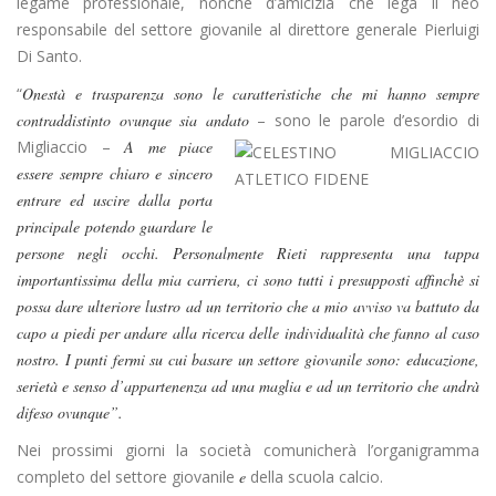
legame professionale, nonché d’amicizia che lega il neo
responsabile del settore giovanile al direttore generale Pierluigi
Di Santo.
“
Onestà e trasparenza sono le caratteristiche che mi hanno sempre
contraddistinto ovunque sia andato
– sono
le parole d’esordio di
Migliaccio –
A me piace
essere sempre chiaro e sincero
entrare ed uscire dalla porta
principale potendo guardare le
persone negli occhi. Personalmente Rieti rappresenta una tappa
importantissima della mia carriera, ci sono tutti i presupposti affinchè si
possa dare ulteriore lustro ad un territorio che a mio avviso va battuto da
capo a piedi per andare alla ricerca delle individualità che fanno al caso
nostro. I punti fermi su cui basare un settore giovanile sono: educazione,
serietà e senso d’appartenenza ad una maglia e ad un territorio che andrà
difeso ovunque”.
Nei prossimi giorni la società comunicherà l’organigramma
completo del settore giovanile
e
della scuola calcio.