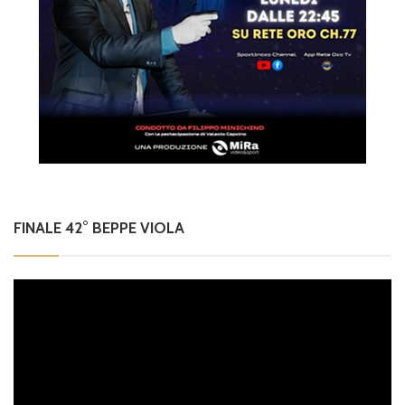
FINALE 42° BEPPE VIOLA
Video
Player