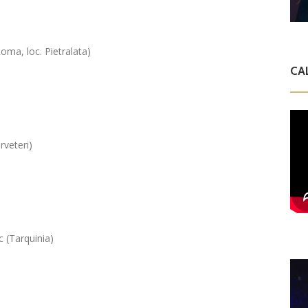
oma, loc. Pietralata)
CA
rveteri)
c (Tarquinia)