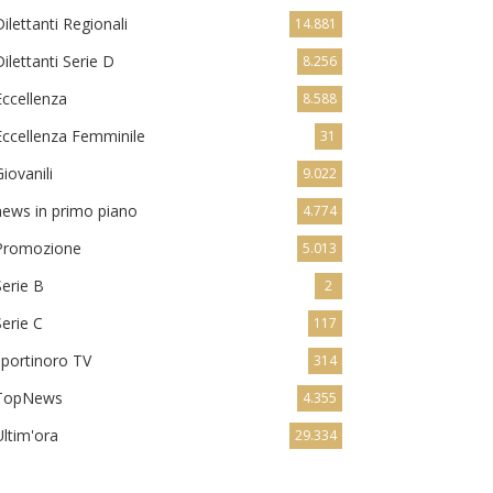
Dilettanti Regionali
14.881
Dilettanti Serie D
8.256
Eccellenza
8.588
Eccellenza Femminile
31
Giovanili
9.022
news in primo piano
4.774
Promozione
5.013
Serie B
2
Serie C
117
sportinoro TV
314
TopNews
4.355
Ultim'ora
29.334