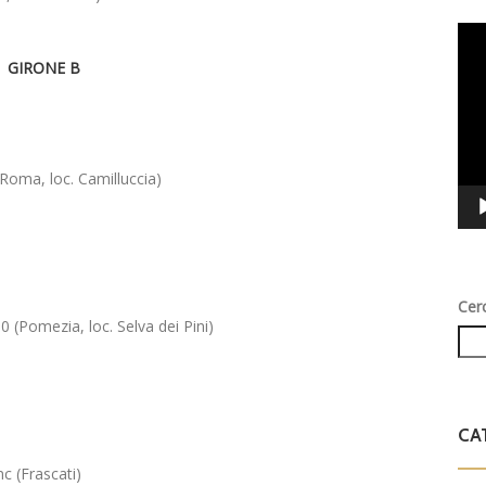
Vid
Play
GIRONE B
Roma, loc. Camilluccia)
Cer
(Pomezia, loc. Selva dei Pini)
CA
c (Frascati)