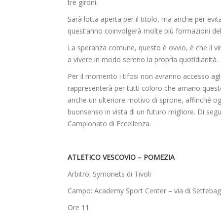
tre gironi.
Sarà lotta aperta per il titolo, ma anche per evit
quest’anno coinvolgerà molte più formazioni del 
La speranza comune, questo è ovvio, è che il vir
a vivere in modo sereno la propria quotidianità.
Per il momento i tifosi non avranno accesso agli i
rappresenterà per tutti coloro che amano quest
anche un ulteriore motivo di sprone, affinché og
buonsenso in vista di un futuro migliore. Di seg
Campionato di Eccellenza.
ATLETICO VESCOVIO – POMEZIA
Arbitro: Symonets di Tivoli
Campo: Academy Sport Center – via di Settebagn
Ore 11