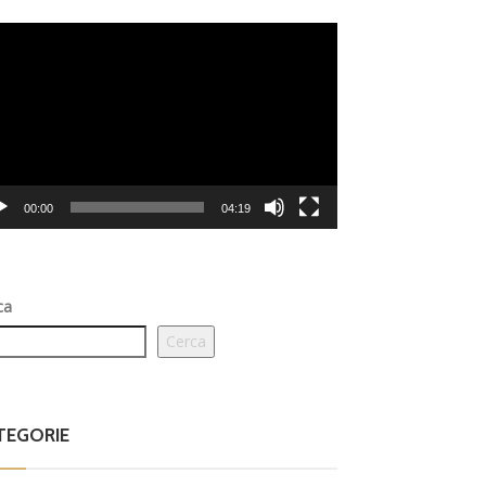
eo
er
00:00
04:19
ca
Cerca
TEGORIE