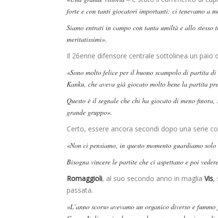
forte e con tanti giocatori importanti: ci tenevamo a me
Siamo entrati in campo con tanta umiltà e allo stesso 
meritatissimi».
Il 26enne difensore centrale sottolinea un paio 
«Sono molto felice per il buono scampolo di partita d
Kanku, che aveva già giocato molto bene la partita pr
Questo è il segnale che chi ha giocato di meno finora,
grande gruppo».
Certo, essere ancora secondi dopo una serie c
«Non ci pensiamo, in questo momento guardiamo solo i
Bisogna vincere le partite che ci aspettano e poi vedere
Romaggioli
, al suo secondo anno in maglia
Vis
,
passata.
«L’anno scorso avevamo un organico diverso e fummo fal