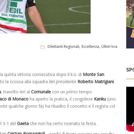
,
,
Dilettanti Regionali
Eccellenza
Ultim'ora
SP
a quinta vittoria consecutiva dopo il k.o. di
Monte San
o la scossa alla squadra del presidente
Roberto Matrigiani
.
a
, travolto ieri al
Comunale
con un primo tempo
aco di Monaco
ha aperto la pratica, il congolese
Kanku
(uno
ente qualche giorno fa) ha ribadito il concetto e il regista col
l 3-1 del
Gaeta
che non ha certo rovinato la festa.
itan
Cristian Romaggioli
– perché di fronte avevamo una squadra