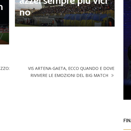
azzei sempre più vici
m
n
no
l
OZZO:
VIS ARTENA-GAETA, ECCO QUANDO E DOVE
RIVIVERE LE EMOZIONI DEL BIG MATCH
FI