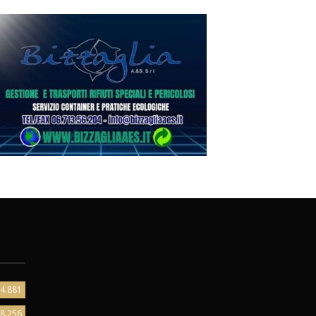
4.881
8.256