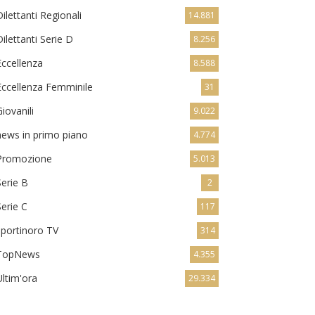
Dilettanti Regionali
14.881
Dilettanti Serie D
8.256
Eccellenza
8.588
Eccellenza Femminile
31
Giovanili
9.022
news in primo piano
4.774
Promozione
5.013
Serie B
2
Serie C
117
sportinoro TV
314
TopNews
4.355
Ultim'ora
29.334