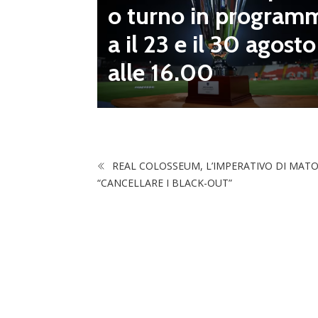
o turno in program
diletta
a il 23 e il 30 agosto
 da serv
alle 16.00
 vivai”
REAL COLOSSEUM, L’IMPERATIVO DI MAT
“CANCELLARE I BLACK-OUT”