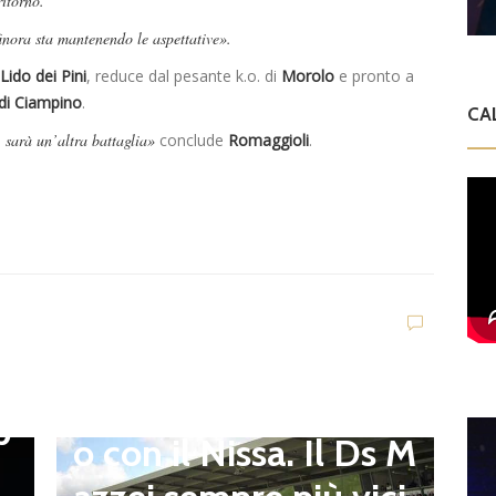
itorno.
inora sta mantenendo le aspettative».
Lido dei Pini
, reduce dal pesante k.o. di
Morolo
e pronto a
 di Ciampino
.
CA
 sarà un’altra battaglia»
conclude
Romaggioli
.
Dilettanti Serie D
Viterbese (Certosa V.
Campagnano), merca
to senza sosta: Busat
to e Sosa nel mirino,
D
,
S
Balla accende il duell
p
i
o con il Nissa. Il Ds M
t