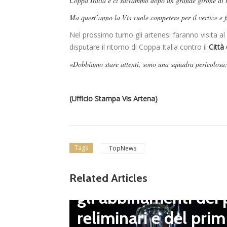
Coppa Italia e ci salvammo dopo un grande girone di r
Ma quest’anno la Vis vuole competere per il vertice e f
Nel prossimo turno gli artenesi faranno visita al
disputare il ritorno di Coppa Italia contro il
Città
«Dobbiamo stare attenti, sono una squadra pericolosa:
(Ufficio Stampa Vis Artena)
Tags
TopNews
Dilettanti Serie D
Coppa Italia Serie D
Related Articles
gli abbinamenti dei 
LND Gi
reliminari e del prim
“Il fut