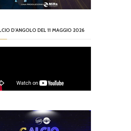
LCIO D’ANGOLO DEL 11 MAGGIO 2026
ilettanti Serie D
erie D, ufficializzati
 gironi del campiona
o 2026/2027: Flami