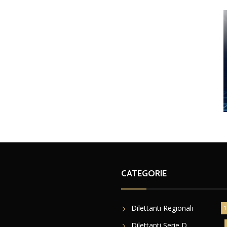
CATEGORIE
Dilettanti Regionali
1
Dilettanti Serie D