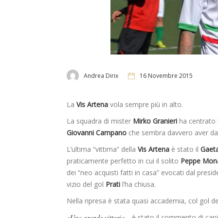
Andrea Dirix
16 Novembre 2015
La
Vis Artena
vola sempre più in alto.
La squadra di mister
Mirko Granieri
ha centrato l
Giovanni Campano
che sembra davvero aver dat
L’ultima “vittima” della
Vis Artena
è stato il
Gaet
praticamente perfetto in cui il solito
Peppe Mon
dei “neo acquisti fatti in casa” evocati dal presid
vizio del gol
Prati
l’ha chiusa.
Nella ripresa è stata quasi accademia, col gol de
«Una grande vittoria –
è stato il commento di cap