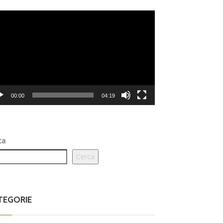
eo
er
00:00
04:19
ca
Cerca
TEGORIE