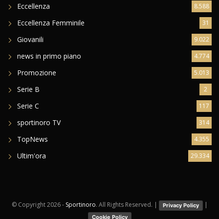
Eccellenza
8.588
Eccellenza Femminile
31
Giovanili
9.022
news in primo piano
4.774
Promozione
5.013
Serie B
2
Serie C
117
sportinoro TV
314
TopNews
4.355
Ultim'ora
29.334
© Copyright
2026 -
Sportinoro
. All Rights Reserved. |
|
Privacy Policy
Cookie Policy