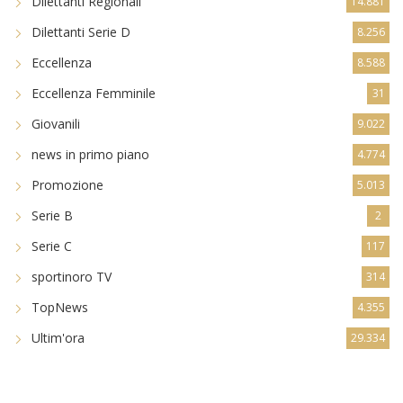
Dilettanti Regionali
14.881
Dilettanti Serie D
8.256
Eccellenza
8.588
Eccellenza Femminile
31
Giovanili
9.022
news in primo piano
4.774
Promozione
5.013
Serie B
2
Serie C
117
sportinoro TV
314
TopNews
4.355
Ultim'ora
29.334