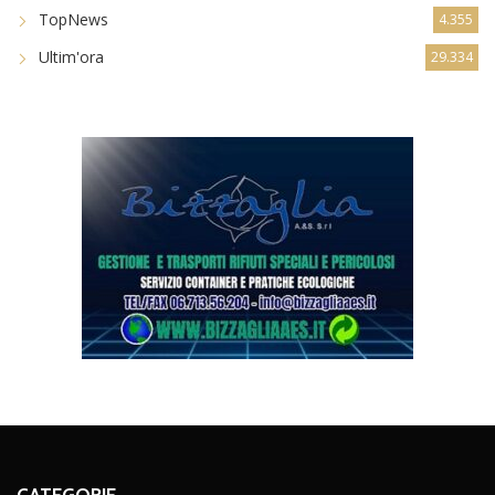
TopNews
4.355
Ultim'ora
29.334