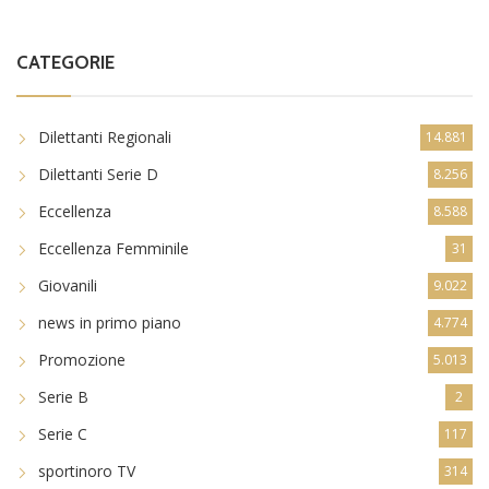
CATEGORIE
Dilettanti Regionali
14.881
Dilettanti Serie D
8.256
Eccellenza
8.588
Eccellenza Femminile
31
Giovanili
9.022
news in primo piano
4.774
Promozione
5.013
Serie B
2
Serie C
117
sportinoro TV
314