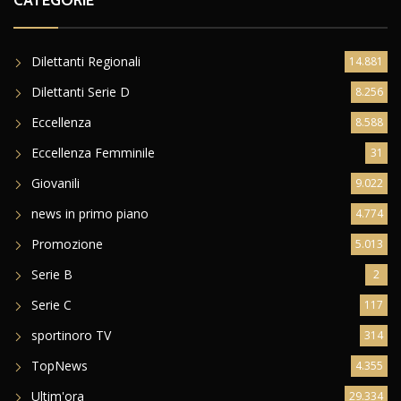
CATEGORIE
Dilettanti Regionali
14.881
Dilettanti Serie D
8.256
Eccellenza
8.588
Eccellenza Femminile
31
Giovanili
9.022
news in primo piano
4.774
Promozione
5.013
Serie B
2
Serie C
117
sportinoro TV
314
TopNews
4.355
Ultim'ora
29.334