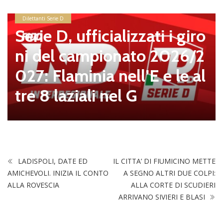
Dilettanti Serie D
Serie D, ufficializzati i giro
ni del campionato 2026/2
027: Flaminia nell’E e le al
tre 8 laziali nel G
LADISPOLI, DATE ED
IL CITTA’ DI FIUMICINO METTE
AMICHEVOLI. INIZIA IL CONTO
A SEGNO ALTRI DUE COLPI:
ALLA ROVESCIA
ALLA CORTE DI SCUDIERI
ARRIVANO SIVIERI E BLASI