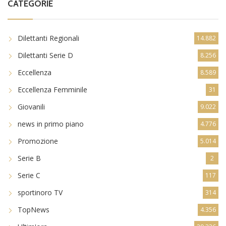
CATEGORIE
Dilettanti Regionali
14.882
Dilettanti Serie D
8.256
Eccellenza
8.589
Eccellenza Femminile
31
Giovanili
9.022
news in primo piano
4.776
Promozione
5.014
Serie B
2
Serie C
117
sportinoro TV
314
TopNews
4.356