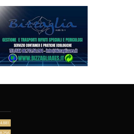
4.881
8.256