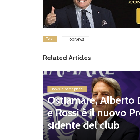
Tags
TopNews
Related Articles
lizzati
ampiona
 Flami
news in primo piano
altre 8
Ostiamare, Alberto 
e Rossi è il nuovo Pr
sidente del club