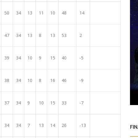
50
34
13
11
10
48
14
47
34
13
8
13
53
2
39
34
10
9
15
40
-5
38
34
10
8
16
46
-9
37
34
9
10
15
33
-7
34
34
7
13
14
26
-13
FI