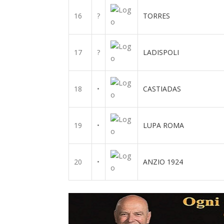
16
?
TORRES
17
?
LADISPOLI
18
•
CASTIADAS
19
•
LUPA ROMA
20
•
ANZIO 1924