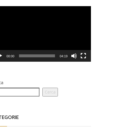
eo
er
00:00
04:19
ca
Cerca
TEGORIE