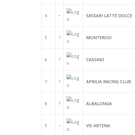
4
•
SASSARI LATTE DOLCE
5
?
MONTEROSI
6
?
CASSINO
7
?
APRILIA RACING CLUB
8
?
ALBALONGA
9
•
VIS ARTENA