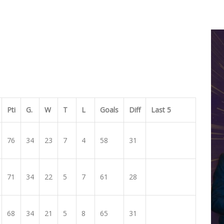
Pti
G.
W
T
L
Goals
Diff
Last 5
76
34
23
7
4
58
31
71
34
22
5
7
61
28
68
34
21
5
8
65
31