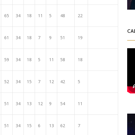
65
34
18
11
5
48
22
CA
61
34
18
7
9
51
19
59
34
18
5
11
58
18
52
34
15
7
12
42
5
51
34
13
12
9
54
11
51
34
15
6
13
62
7