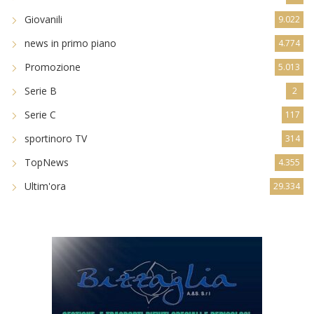
Giovanili
9.022
news in primo piano
4.774
Promozione
5.013
Serie B
2
Serie C
117
sportinoro TV
314
TopNews
4.355
Ultim'ora
29.334