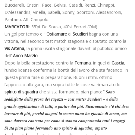
Bucciarelli, Cristini, Pace, Belvisi, Cataldi, Renzi, Chinappi,
D’Alessandris, Vinella, Sabelli, Sonny, Scorzoni, Alessandroni,
Pantano. All.: Campolo.
MARCATORI
: 35’pt De Sousa, 40’st Ferrari (OM).
Un gol per tempo e l’
Ostiamare
di
Scudieri
bagna con una
vittoria, nel secondo test match stagionale disputato contro la
Vis Artena
, la prima uscita stagionale davanti al pubblico amico
dell’
Anco Marzio
.
Dopo la bella prestazione contro la
Ternana
, in quel di
Cascia
,
l’undici lidense conferma la bontà del lavoro che sta facendo, in
questa prima fase di preparazione. Buoni i ritmi, ottimo
l’approccio alla gara, ma sopra tutte le cose va rimarcato lo
spirito di squadra
che si sta formando, pian piano: ”
Sono
soddisfatto della prova dei ragazzi – così mister Scudieri – e della
grande applicazione di tutti, a partire dai più. Sicuramente c’è chi deve
lavorare di più, perchè magari lo scorso anno ha giocato di meno, ma
sono davvero contento per come si stanno comportando tutti i ragazzi.
Si sta pian piano formando uno spirito di squadra, aspetto