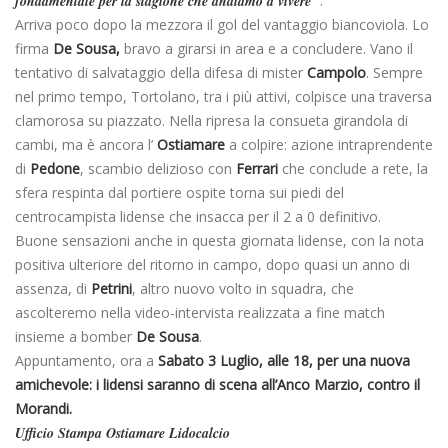
fondamentale per la stagione che andiamo a vivere
“.
Arriva poco dopo la mezzora il gol del vantaggio biancoviola. Lo
firma
De Sousa,
bravo a girarsi in area e a concludere. Vano il
tentativo di salvataggio della difesa di mister
Campolo
. Sempre
nel primo tempo, Tortolano, tra i più attivi, colpisce una traversa
clamorosa su piazzato. Nella ripresa la consueta girandola di
cambi, ma è ancora l’
Ostiamare
a colpire: azione intraprendente
di
Pedone
, scambio delizioso con
Ferrari
che conclude a rete, la
sfera respinta dal portiere ospite torna sui piedi del
centrocampista lidense che insacca per il 2 a 0 definitivo.
Buone sensazioni anche in questa giornata lidense, con la nota
positiva ulteriore del ritorno in campo, dopo quasi un anno di
assenza, di
Petrini
, altro nuovo volto in squadra, che
ascolteremo nella video-intervista realizzata a fine match
insieme a bomber
De Sousa
.
Appuntamento, ora a
Sabato 3 Luglio, alle 18, per una nuova
amichevole: i lidensi saranno di scena all’Anco Marzio, contro il
Morandi.
Ufficio Stampa Ostiamare Lidocalcio