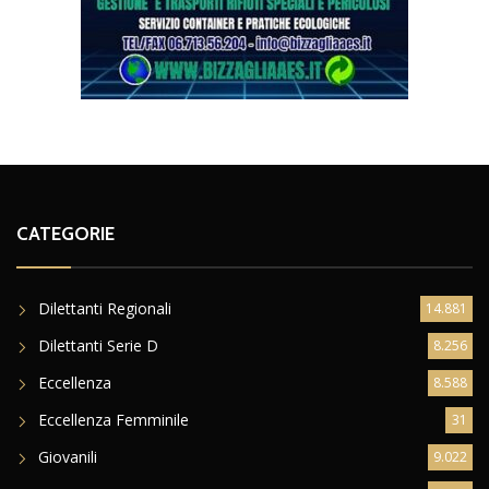
CATEGORIE
Dilettanti Regionali
14.881
Dilettanti Serie D
8.256
Eccellenza
8.588
Eccellenza Femminile
31
Giovanili
9.022