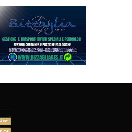
4.881
8.256