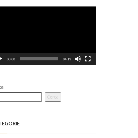
eo
er
00:00
04:19
ca
Cerca
TEGORIE