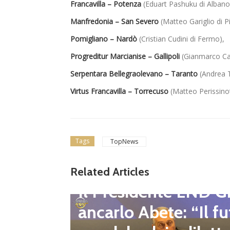
Francavilla – Potenza
(Eduart Pashuku di Albano 
Manfredonia – San Severo
(Matteo Gariglio di P
Pomigliano – Nardò
(Cristian Cudini di Fermo),
Progreditur Marcianise – Gallipoli
(Gianmarco Cap
Serpentara Bellegraolevano – Taranto
(Andrea T
Virtus Francavilla – Torrecuso
(Matteo Perissinot
Tags
TopNews
gione d
Related Articles
Dilettanti Regionali
 club fe
Il Presidente LND G
i e pre
ancarlo Abete: “Il fu
mpionat