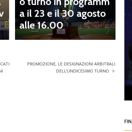
o turno in programm
a
n
a il 23 e il 30 agosto
v
alle 16.00
OCATI
PROMOZIONE, LE DESIGNAZIONI ARBITRALI
NI
DELL’UNDICESIMO TURNO
FI