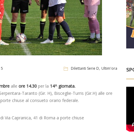
,
15
Dilettanti Serie D
Ultim'ora
SP
embre
alle
ore 14.30
per la
14^ giornata.
erpentara-Taranto (Gir. H), Bisceglie-Turris (Gir.H) alle ore
 a porte chiuse al consueto orario federale.
 di Via Capranica, 41 di Roma a porte chiuse