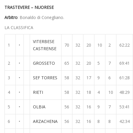
TRASTEVERE – NUORESE
Arbitro
: Bonaldo di Conegliano.
LA CLASSIFICA
VITERBESE
1
•
70
32
20
10
2
62:22
CASTRENSE
2
•
GROSSETO
65
32
20
5
7
69:41
3
•
SEF TORRES
58
32
17
9
6
61:28
4
•
RIETI
58
32
18
4
10
48:29
5
•
OLBIA
56
32
16
9
7
53:41
6
•
ARZACHENA
56
32
16
8
8
42:34