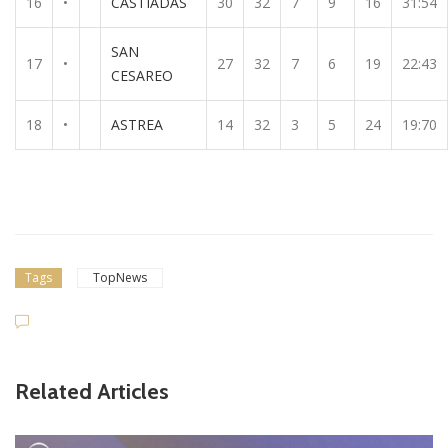
16
•
CASTIADAS
30
32
7
9
16
31:54
SAN
17
•
27
32
7
6
19
22:43
CESAREO
18
•
ASTREA
14
32
3
5
24
19:70
Tags
TopNews
Related Articles