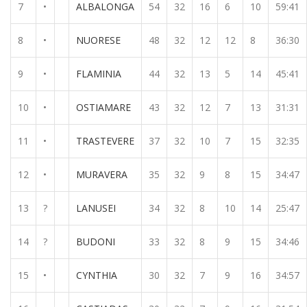
7
•
ALBALONGA
54
32
16
6
10
59:41
8
•
NUORESE
48
32
12
12
8
36:30
9
•
FLAMINIA
44
32
13
5
14
45:41
10
•
OSTIAMARE
43
32
12
7
13
31:31
11
•
TRASTEVERE
37
32
10
7
15
32:35
12
•
MURAVERA
35
32
9
8
15
34:47
13
?
LANUSEI
34
32
8
10
14
25:47
14
?
BUDONI
33
32
8
9
15
34:46
15
•
CYNTHIA
30
32
7
9
16
34:57