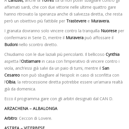
A
Lanusei,
anche la
Torres
sa di non poter sbagliare contro gli
affamati sardi, che con due vittorie nelle ultime quattro gare
hanno ritrovato la speranza anche di salvezza diretta, che resta
però un obiettivo più fattibile per
Trastevere
e
Muravera.
I granata dovranno solo vincere contro la tranquilla
Nuorese
per
confermarsi in Serie D, mentre il
Muravera
può affossare il
Budoni
nello scontro diretto.
Chiudiamo con le due laziali più pericolanti. Il bellicoso
Cynthia
aspetta l’
Ostiamare
in casa con l’imperativo di vincere contro i
viola, anch’essi già salvi da un paio di turni, mentre il
San
Cesareo
non può sbagliare al Nespoli: in caso di sconfitta con
l’
Olbia
, la retrocessione diretta potrebbe essere un’amara realtà
già da domenica.
Ecco il programma gare con gli arbitri designati dal CAN D.
ARZACHENA – ALBALONGA
Arbitro
: Ceccon di Lovere.
ASTREA – VITERBESE