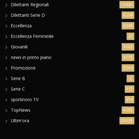
Dilettanti Regionali
14.881
Dilettanti Serie D
8.256
Eccellenza
8.588
Eccellenza Femminile
31
Giovanili
9.022
news in primo piano
4.775
Promozione
5.014
Serie B
2
Serie C
117
sportinoro TV
314
TopNews
4.355
Ultim'ora
29.335