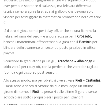
sfoderato prestazioni gagliarde anche – e soprattutto – dopo
aver perso le speranze di salvezza, ma l’elevata differenza
tecnica sembra aprire la strada ai gialloblu che devono solo
vincere per festeggiare la matematica promozione nella ex serie
C.
Lì dietro si gioca ormai per i play off, anche se una fiammella –
flebile, ad onor del vero – è ancora accesa per il
Grosseto,
benché i maremmani affronteranno la gara con il
Flaminia
per
blindare definitivamente un secondo posto prezioso in ottica
playoff.
Scorrendo la graduatoria più in giù,
Arzachena – Albalonga
è
sfida-verità per i play off, con la perdente che verrebbe tagliata
fuori da ogni discorso post-season.
Allo stesso modo, ma per obiettivi diversi, vale
Rieti – Castiadas
.
I sardi sono a secco di vittorie da due mesi dopo un ottimo
girone di ritorno, il
Rieti
ha perso 4 delle ultime 5 gare e sente
scricchiolare sotto i propri piedi il posto per i play off.