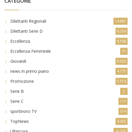
CATEGORIE
Dilettanti Regionali
14.881
Dilettanti Serie D
8.256
Eccellenza
8.588
Eccellenza Femminile
31
Giovanili
9.022
news in primo piano
4.775
Promozione
5.014
Serie B
2
Serie C
117
sportinoro TV
314
TopNews
4.355
Ultim'ora
29.335