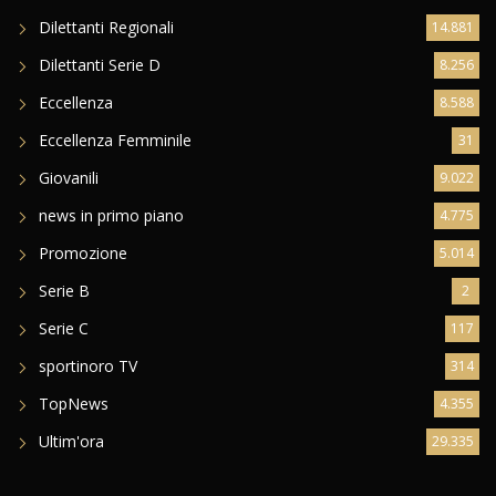
Dilettanti Regionali
14.881
Dilettanti Serie D
8.256
Eccellenza
8.588
Eccellenza Femminile
31
Giovanili
9.022
news in primo piano
4.775
Promozione
5.014
Serie B
2
Serie C
117
sportinoro TV
314
TopNews
4.355
Ultim'ora
29.335