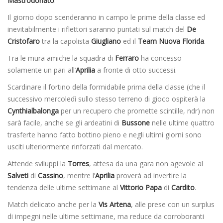
Mastrodonato
.
Il giorno dopo scenderanno in campo le prime della classe ed
inevitabilmente i riflettori saranno puntati sul match del
De
Cristofaro
tra la capolista
Giugliano
ed il
Team Nuova Florida
.
Tra le mura amiche la squadra di
Ferraro
ha concesso
solamente un pari all’
Aprilia
a fronte di otto successi.
Scardinare il fortino della formidabile prima della classe (che il
successivo mercoledì sullo stesso terreno di gioco ospiterà la
Cynthialbalonga
per un recupero che promette scintille, ndr) non
sarà facile, anche se gli ardeatini di
Bussone
nelle ultime quattro
trasferte hanno fatto bottino pieno e negli ultimi giorni sono
usciti ulteriormente rinforzati dal mercato.
Attende sviluppi la
Torres
, attesa da una gara non agevole al
Salveti
di
Cassino
, mentre l’
Aprilia
proverà ad invertire la
tendenza delle ultime settimane al
Vittorio Papa
di
Cardito
.
Match delicato anche per la
Vis Artena
, alle prese con un surplus
di impegni nelle ultime settimane, ma reduce da corroboranti