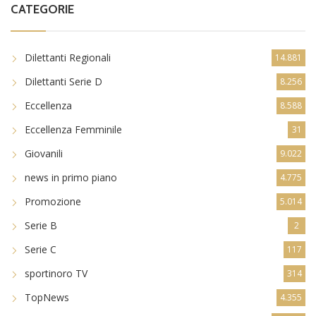
CATEGORIE
Dilettanti Regionali
14.881
Dilettanti Serie D
8.256
Eccellenza
8.588
Eccellenza Femminile
31
Giovanili
9.022
news in primo piano
4.775
Promozione
5.014
Serie B
2
Serie C
117
sportinoro TV
314
TopNews
4.355