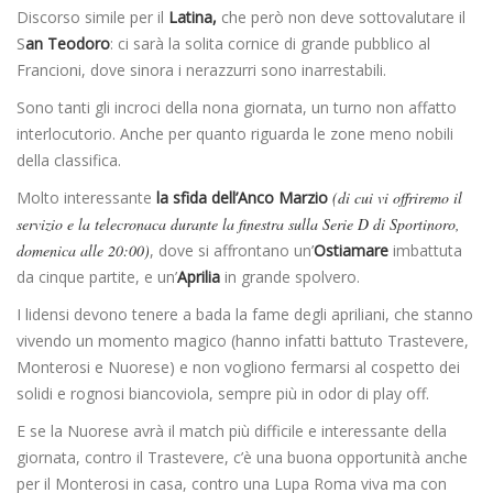
Discorso simile per il
Latina,
che però non deve sottovalutare il
S
an Teodoro
: ci sarà la solita cornice di grande pubblico al
Francioni, dove sinora i nerazzurri sono inarrestabili.
Sono tanti gli incroci della nona giornata, un turno non affatto
interlocutorio. Anche per quanto riguarda le zone meno nobili
della classifica.
Molto interessante
la sfida dell’Anco Marzio
(di cui vi offriremo il
servizio e la telecronaca durante la finestra sulla Serie D di Sportinoro,
domenica alle 20:00)
, dove si affrontano un’
Ostiamare
imbattuta
da cinque partite, e un’
Aprilia
in grande spolvero.
I lidensi devono tenere a bada la fame degli apriliani, che stanno
vivendo un momento magico (hanno infatti battuto Trastevere,
Monterosi e Nuorese) e non vogliono fermarsi al cospetto dei
solidi e rognosi biancoviola, sempre più in odor di play off.
E se la Nuorese avrà il match più difficile e interessante della
giornata, contro il Trastevere, c’è una buona opportunità anche
per il Monterosi in casa, contro una Lupa Roma viva ma con