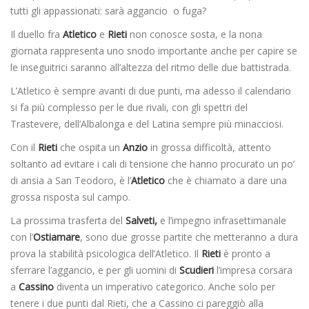
tutti gli appassionati: sarà aggancio o fuga?
Il duello fra
Atletico
e
Rieti
non conosce sosta, e la nona
giornata rappresenta uno snodo importante anche per capire se
le inseguitrici saranno all’altezza del ritmo delle due battistrada.
L’Atletico è sempre avanti di due punti, ma adesso il calendario
si fa più complesso per le due rivali, con gli spettri del
Trastevere, dell’Albalonga e del Latina sempre più minacciosi.
Con il
Rieti
che ospita un
Anzio
in grossa difficoltà, attento
soltanto ad evitare i cali di tensione che hanno procurato un po’
di ansia a San Teodoro, è l’
Atletico
che è chiamato a dare una
grossa risposta sul campo.
La prossima trasferta del
Salveti,
e l’impegno infrasettimanale
con l’
Ostiamare
, sono due grosse partite che metteranno a dura
prova la stabilità psicologica dell’Atletico. Il
Rieti
è pronto a
sferrare l’aggancio, e per gli uomini di
Scudieri
l’impresa corsara
a
Cassino
diventa un imperativo categorico. Anche solo per
tenere i due punti dal Rieti, che a Cassino ci pareggiò alla