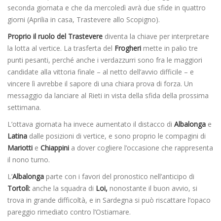
seconda giornata e che da mercoledì avrà due sfide in quattro
giorni (Aprilia in casa, Trastevere allo Scopigno).
Proprio il ruolo del Trastevere
diventa la chiave per interpretare
la lotta al vertice. La trasferta del
Frogheri
mette in palio tre
punti pesanti, perché anche i verdazzurri sono fra le maggiori
candidate alla vittoria finale – al netto dell’avvio difficile – e
vincere lì avrebbe il sapore di una chiara prova di forza. Un
messaggio da lanciare al Rieti in vista della sfida della prossima
settimana.
L’ottava giornata ha invece aumentato il distacco di
Albalonga
e
Latina
dalle posizioni di vertice, e sono proprio le compagini di
Mariotti
e
Chiappini
a dover cogliere l’occasione che rappresenta
il nono turno.
L’
Albalonga
parte con i favori del pronostico nell’anticipo di
Tortolì:
anche la squadra di
Loi,
nonostante il buon avvio, si
trova in grande difficoltà, e in Sardegna si può riscattare l’opaco
pareggio rimediato contro l’Ostiamare.