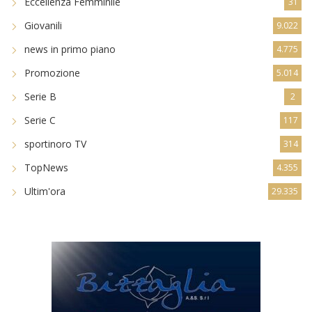
Eccellenza Femminile
31
Giovanili
9.022
news in primo piano
4.775
Promozione
5.014
Serie B
2
Serie C
117
sportinoro TV
314
TopNews
4.355
Ultim'ora
29.335