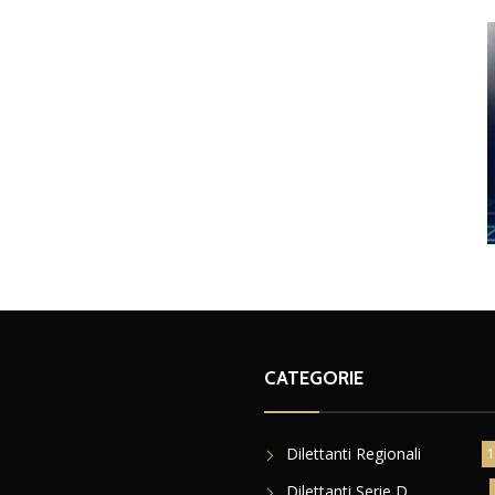
CATEGORIE
Dilettanti Regionali
1
Dilettanti Serie D