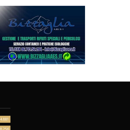
4.881
8.256