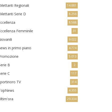
Dilettanti Regionali
14.881
Dilettanti Serie D
8.256
Eccellenza
8.588
Eccellenza Femminile
31
Giovanili
9.022
news in primo piano
4.774
Promozione
5.013
Serie B
2
Serie C
117
sportinoro TV
314
TopNews
4.355
Ultim'ora
29.334