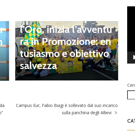
news in primo piano
Vid
D
Quartiere Campo del
Play
S
l’Oro, inizia l’avventu
r
a
ra in Promozione: en
n
2
tusiasmo e obiettivo
o
salvezza
Cer
ida
Campus Eur, Fabio Biagi è sollevato dal suo incarico
o”
sulla panchina degli Allievi
CA