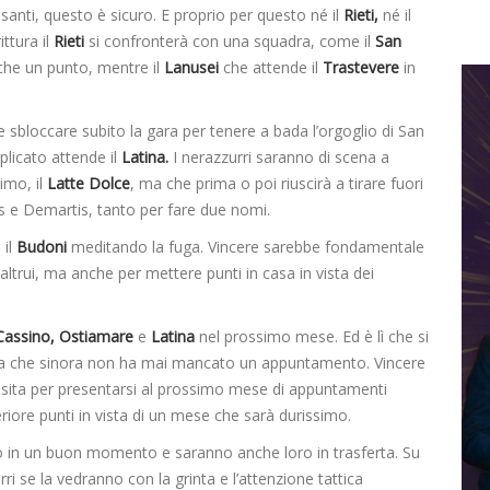
 pesanti, questo è sicuro. E proprio per questo né il
Rieti,
né il
ttura il
Rieti
si confronterà con una squadra, come il
San
che un punto, mentre il
Lanusei
che attende il
Trastevere
in
 sbloccare subito la gara per tenere a bada l’orgoglio di San
licato attende il
Latina.
I nerazzurri saranno di scena a
imo, il
Latte Dolce
, ma che prima o poi riuscirà a tirare fuori
is e Demartis, tanto per fare due nomi.
 il
Budoni
meditando la fuga. Vincere sarebbe fondamentale
 altrui, ma anche per mettere punti in casa in vista dei
Cassino, Ostiamare
e
Latina
nel prossimo mese. Ed è lì che si
dra che sinora non ha mai mancato un appuntamento. Vincere
a visita per presentarsi al prossimo mese di appuntamenti
riore punti in vista di un mese che sarà durissimo.
o in un buon momento e saranno anche loro in trasferta. Su
rri se la vedranno con la grinta e l’attenzione tattica