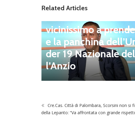
Related Articles
Ultim'ora
Giacomo Celentano
vicinissimo a prende
e la panchina dell’U
berto D
der 19 Nazionale del
uovo Pre
l’Anzio
ub
Cre.Cas. Città di Palombara, Scorsini non si f
della Lepanto: “Va affrontata con grande rispett