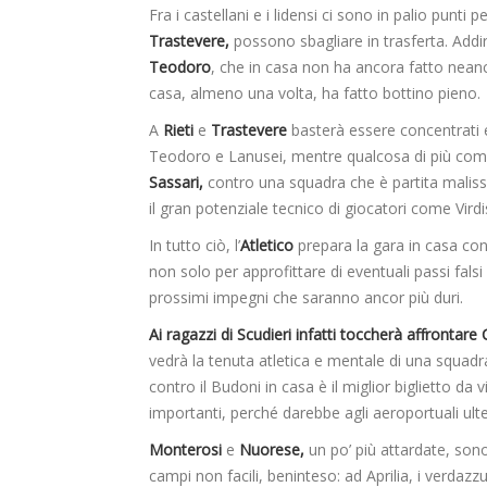
Fra i castellani e i lidensi ci sono in palio punti
Trastevere,
possono sbagliare in trasferta. Addiri
Teodoro
, che in casa non ha ancora fatto nean
casa, almeno una volta, ha fatto bottino pieno.
A
Rieti
e
Trastevere
basterà essere concentrati e
Teodoro e Lanusei, mentre qualcosa di più comp
Sassari,
contro una squadra che è partita maliss
il gran potenziale tecnico di giocatori come Vird
In tutto ciò, l’
Atletico
prepara la gara in casa con
non solo per approfittare di eventuali passi falsi
prossimi impegni che saranno ancor più duri.
Ai ragazzi di Scudieri infatti toccherà affrontare
vedrà la tenuta atletica e mentale di una squa
contro il Budoni in casa è il miglior biglietto d
importanti, perché darebbe agli aeroportuali ulte
Monterosi
e
Nuorese,
un po’ più attardate, son
campi non facili, beninteso: ad Aprilia, i verdazzu