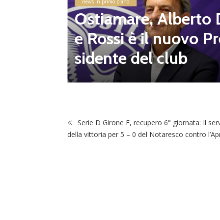
news in primo piano
altre 8
Ostiamare, Alberto 
e Rossi è il nuovo Pr
sidente del club
Serie D Girone F, recupero 6° giornata: Il serv
della vittoria per 5 – 0 del Notaresco contro l’Apr