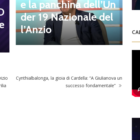
r
e la panchina dell’Un
D
t
der 19 Nazionale del
e
s
l’Anzio
CA
izio
Cynthialbalonga, la gioia di Cardella: “A Giulianova un
ilia
successo fondamentale”