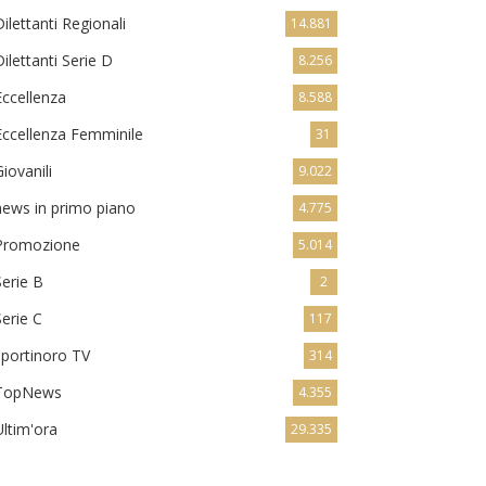
Dilettanti Regionali
14.881
Dilettanti Serie D
8.256
Eccellenza
8.588
Eccellenza Femminile
31
Giovanili
9.022
news in primo piano
4.775
Promozione
5.014
Serie B
2
Serie C
117
sportinoro TV
314
TopNews
4.355
Ultim'ora
29.335