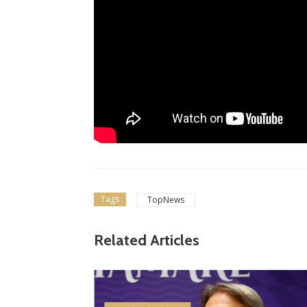
Tags
TopNews
Related Articles
lizzati
ampiona
 Flami