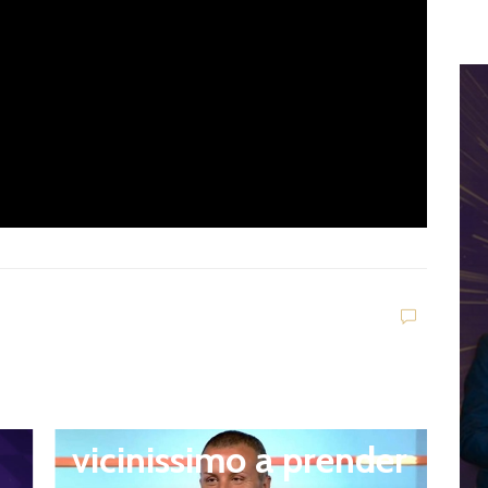
n
Ultim'ora
Q
Giacomo Celentano
l
vicinissimo a prender