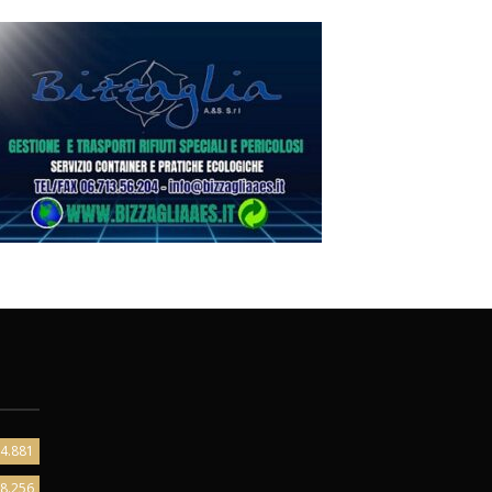
4.881
8.256