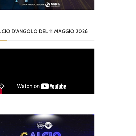
a in Promozione: en
2027, r
usiasmo e obiettivo
ocietà
alvezza
LCIO D’ANGOLO DEL 11 MAGGIO 2026