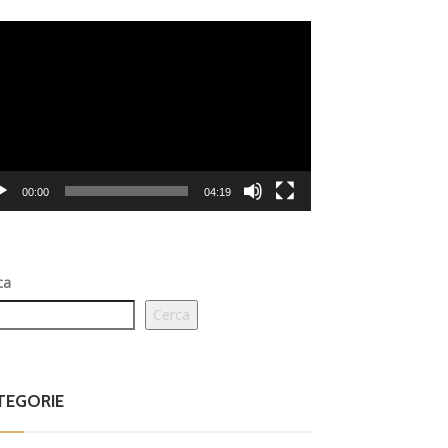
eo
er
00:00
04:19
ca
Cerca
TEGORIE