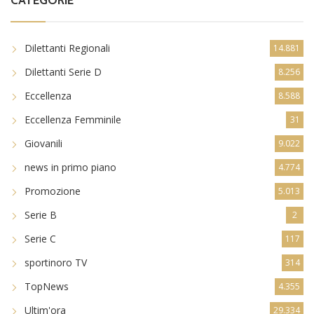
CATEGORIE
Dilettanti Regionali
14.881
Dilettanti Serie D
8.256
Eccellenza
8.588
Eccellenza Femminile
31
Giovanili
9.022
news in primo piano
4.774
Promozione
5.013
Serie B
2
Serie C
117
sportinoro TV
314
TopNews
4.355
Ultim'ora
29.334