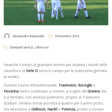
Alessandro Bastianelli
9 Dicembre 2016
,
Dilettanti Serie D
Ultim'ora
Neanche il tempo di guardarsi intorno per studiare i risvolti della
classifica e la
Serie D
torna in campo per la sedicesima giornata
di andata.
Durante il turno infrasettimanale,
Trastevere, Bisceglie
e
Nocerina
hanno continuato a correre, a scapito del
Gravina
che
si è fermato, con annesse polemiche, proprio al Trastevere
Stadium. Sembra ormai una lotta a quattro per il primo posto,
ma attenzione a
Gelbison, Nardò
e
Potenza,
pronte a tornare