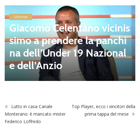
Ultim'ora
Giacomo Celentano vicinis
simo a prendere la panchi
na dell’Under 19 Nazional
e dell’Anzio
Lutto in casa Canale
Top Player, ecco i vincitori della
Monterano: è mancato mister
prima tappa del mese
Federico Loffredo