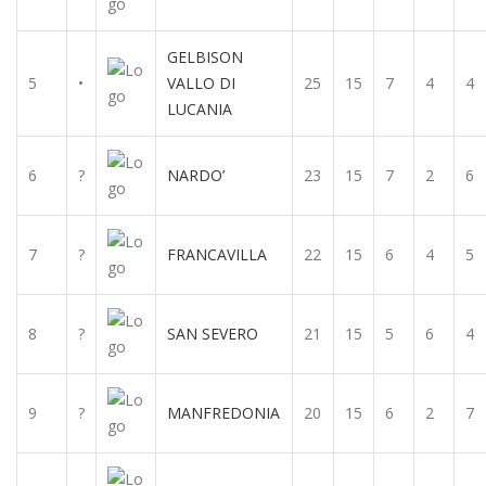
GELBISON
5
•
VALLO DI
25
15
7
4
4
LUCANIA
6
?
NARDO’
23
15
7
2
6
7
?
FRANCAVILLA
22
15
6
4
5
8
?
SAN SEVERO
21
15
5
6
4
9
?
MANFREDONIA
20
15
6
2
7