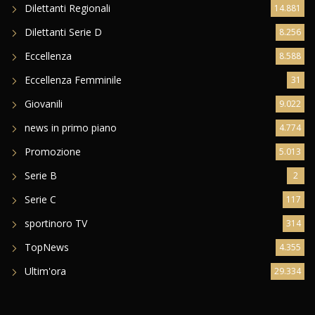
Dilettanti Regionali
14.881
Dilettanti Serie D
8.256
Eccellenza
8.588
Eccellenza Femminile
31
Giovanili
9.022
news in primo piano
4.774
Promozione
5.013
Serie B
2
Serie C
117
sportinoro TV
314
TopNews
4.355
Ultim'ora
29.334