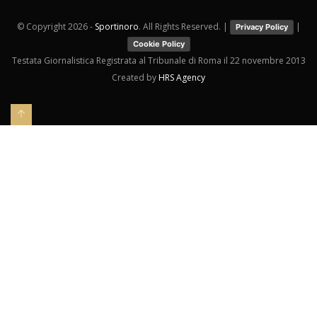
© Copyright
2026 -
Sportinoro
. All Rights Reserved. |
|
Privacy Policy
Cookie Policy
Testata Giornalistica Registrata al Tribunale di Roma il 22 novembre 2013
Created by
HRS Agency