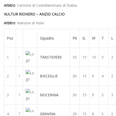
Arbitro
: Carrione di Castellammare di Stabia.
VULTUR RIONERO – ANZIO CALCIO
Arbitro
: Rainone di Nola.
Pos
Squadra
Pti
G.
W
T
L
1
•
TRASTEVERE
33
15
10
3
2
2
?
BISCEGLIE
30
15
9
4
2
3
?
NOCERINA
30
15
9
3
3
4
?
GRAVINA
29
15
8
5
2