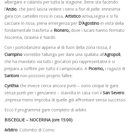
albergare e calarvisi per tutta la stagione. Bene sta facendo
l’
Anzio
, che però lascia vedere i nervi a fior di pelle: ennesima
gara con cartellini rossi in casa,
Artistico
arriva,segna e si fa
cacciare in rissa, piena emergenza per
D’Agostino
in vista della
fondamentale trasferta a
Rionero,
dove i lucani hanno fermato
Nocerina, Gravina e Nardò.
Con i portodanzesi appena al di fuori della zona rossa, il
Ciampino
vorrebbe l’allungo per dare una spallata all’
Agropoli
,
che ha mandato via tutti i giocatori più rappresentativi e si
prepara a soffrire per tutto il campionato. A
Picerno,
i ragazzi di
Santoni
non possono proprio fallire.
Cynthia
che invece cerca ancora punti – sono cinque le gare
senza punti per i genzanesi – stavolta in casa con il
San Severo
,impresa meno improba di quelle già affrontare senza successo.
Ecco il programma gare completo di arbitri.
BISCEGLIE – NOCERINA (ore 15:00)
Arbitro
: Colombo di Como.