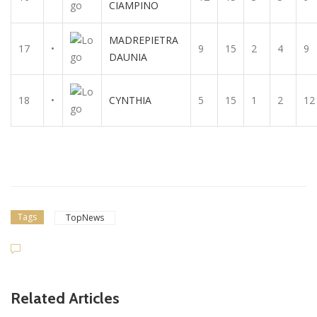
CIAMPINO
MADREPIETRA
17
•
9
15
2
4
9
DAUNIA
18
•
CYNTHIA
5
15
1
2
12
Tags
TopNews
Related Articles