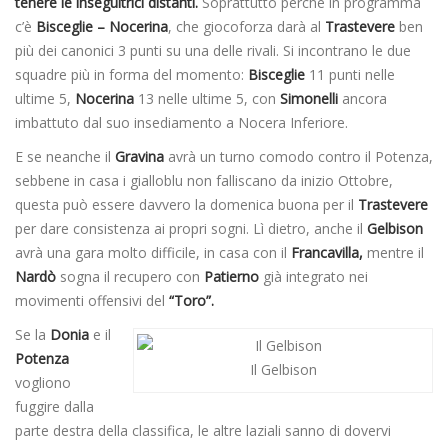
tenere le inseguitrici distanti.
Soprattutto perché in programma
c’è
Bisceglie – Nocerina
, che giocoforza darà al
Trastevere
ben
più dei canonici 3 punti su una delle rivali. Si incontrano le due
squadre più in forma del momento:
Bisceglie
11 punti nelle
ultime 5,
Nocerina
13 nelle ultime 5, con
Simonelli
ancora
imbattuto dal suo insediamento a Nocera Inferiore.
E se neanche il
Gravina
avrà un turno comodo contro il Potenza,
sebbene in casa i gialloblu non falliscano da inizio Ottobre,
questa può essere davvero la domenica buona per il
Trastevere
per dare consistenza ai propri sogni. Lì dietro, anche il
Gelbison
avrà una gara molto difficile, in casa con il
Francavilla,
mentre il
Nardò
sogna il recupero con
Patierno
già integrato nei
movimenti offensivi del
“Toro”.
Se la
Donia
e il
Potenza
Il Gelbison
vogliono
fuggire dalla
parte destra della classifica, le altre laziali sanno di dovervi