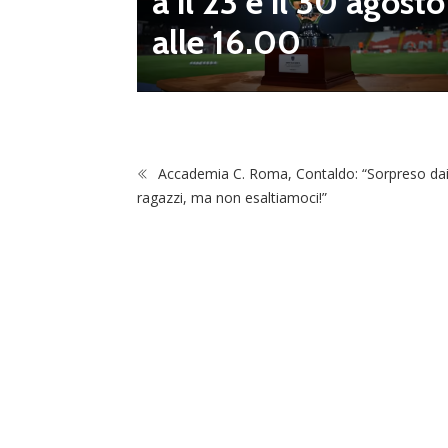
a il 23 e il 30 agosto
 da serv
alle 16.00
 vivai”
Accademia C. Roma, Contaldo: “Sorpreso da
ragazzi, ma non esaltiamoci!”