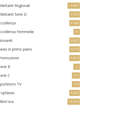
Dilettanti Regionali
14.881
Dilettanti Serie D
8.256
Eccellenza
8.588
Eccellenza Femminile
31
Giovanili
9.022
news in primo piano
4.774
Promozione
5.013
Serie B
2
Serie C
117
sportinoro TV
314
TopNews
4.355
Ultim'ora
29.334