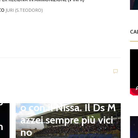
CO
JURI (S.TEODORO)
CA
Dilettanti Serie D
Viterbese (Certosa V.
Campagnano), merca
to senza sosta: Busat
to e Sosa nel mirino,
D
,
S
Balla accende il duell
p
i
o con il Nissa. Il Ds M
t
azzei sempre più vici
m
n
no