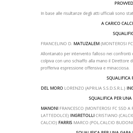
PROVVED
In base alle risultanze degli atti ufficiali sono st
A CARICO CALC
SQUALIFIC
FRANCELINO D.
MATUZALEM
(MONTEROSI FC 
Allontanato per intervento falloso nei confronti 
colpiva con uno schiaffo alla mano il Direttore di 
profferiva espressione offensiva e minacciosa.
SQUALIFICA 
DEL MORO
LORENZO (APRILIA S.S.D.S.R.L.)
IN
SQUALIFICA PER UNA
MANONI
FRANCESCO (MONTEROSI FC SSD A R
LATTEDOLCE)
INGRETOLLI
CRISTIANO (CALCI
CALCIO)
FARRIS
MARCO (POL.CALCIO BUDONI
SQUALIFICA PER UNA GARA 