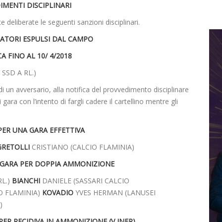
IMENTI DISCIPLINARI
ate deliberate le seguenti sanzioni disciplinari.
IATORI ESPULSI DAL CAMPO
A FINO AL 10/ 4/2018
SSD A RL.)
di un avversario, alla notifica del provvedimento disciplinare
gara con l’intento di fargli cadere il cartellino mentre gli
PER UNA GARA EFFETTIVA
GRETOLLI
CRISTIANO (CALCIO FLAMINIA)
 GARA PER DOPPIA AMMONIZIONE
L.)
BIANCHI
DANIELE (SASSARI CALCIO
O FLAMINIA)
KOVADIO
YVES HERMAN (LANUSEI
)
PER RECIDIVA IN AMMONIZIONE (V INFR)