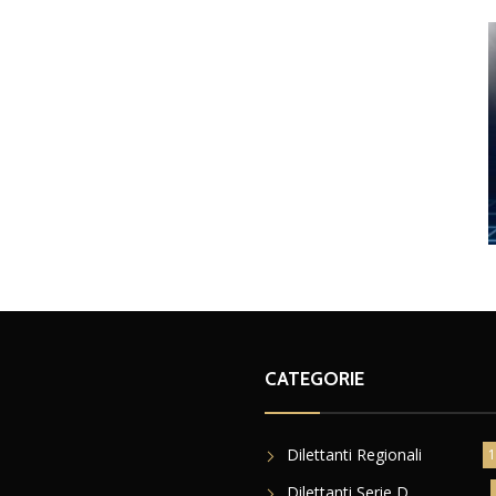
CATEGORIE
Dilettanti Regionali
1
Dilettanti Serie D