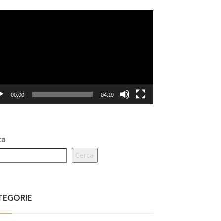
eo
er
00:00
04:19
ca
Cerca
TEGORIE