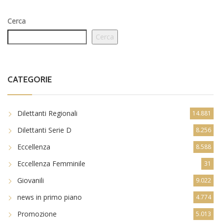
Cerca
Cerca
CATEGORIE
Dilettanti Regionali
14.881
Dilettanti Serie D
8.256
Eccellenza
8.588
Eccellenza Femminile
31
Giovanili
9.022
news in primo piano
4.774
Promozione
5.013