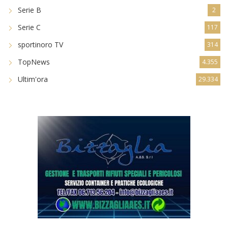
Serie B
2
Serie C
117
sportinoro TV
314
TopNews
4.355
Ultim'ora
29.334