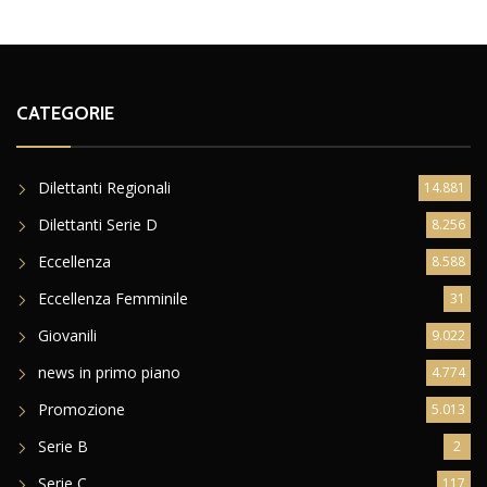
CATEGORIE
Dilettanti Regionali
14.881
Dilettanti Serie D
8.256
Eccellenza
8.588
Eccellenza Femminile
31
Giovanili
9.022
news in primo piano
4.774
Promozione
5.013
Serie B
2
Serie C
117