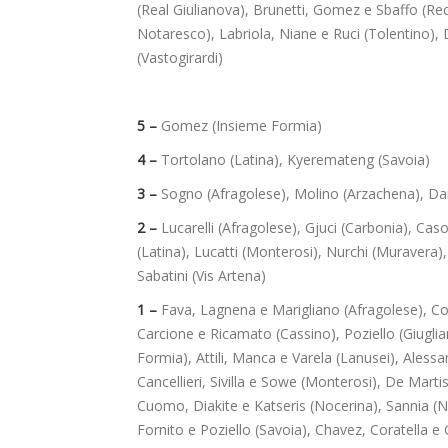
(Real Giulianova), Brunetti, Gomez e Sbaffo (Re
Notaresco), Labriola, Niane e Ruci (Tolentino),
(Vastogirardi)
5 –
Gomez (Insieme Formia)
4 –
Tortolano (Latina), Kyeremateng (Savoia)
3 –
Sogno (Afragolese), Molino (Arzachena), 
2 –
Lucarelli (Afragolese), Gjuci (Carbonia), Cas
(Latina), Lucatti (Monterosi), Nurchi (Muravera),
Sabatini (Vis Artena)
1 –
Fava, Lagnena e Marigliano (Afragolese), Co
Carcione e Ricamato (Cassino), Poziello (Giuglia
Formia), Attili, Manca e Varela (Lanusei), Alessa
Cancellieri, Sivilla e Sowe (Monterosi), De Mar
Cuomo, Diakite e Katseris (Nocerina), Sannia (No
Fornito e Poziello (Savoia), Chavez, Coratella e