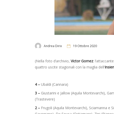
Andrea Dirix
19 Ottobre 2020
(Nella foto d’archivio,
Victor Gomez
: l’attaccan
quattro uscite stagionali con la maglia dell’
Insie
4 –
Ubaldi (Cannara)
3 –
Giustarini e Jallow (Aquila Montevarchi), G
(Trastevere)
2 –
Frugoli (Aquila Montevarchi), Sciamanna e Si
Gavorrano), De Sousa (Ostiamare), Zini (Pianese