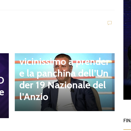
n
Ultim'ora
Q
Giacomo Celentano
l
vicinissimo a prender
r
e la panchina dell’Un
D
t
der 19 Nazionale del
e
s
l’Anzio
FI