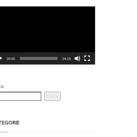
eo
er
00:00
04:19
ca
Cerca
TEGORIE