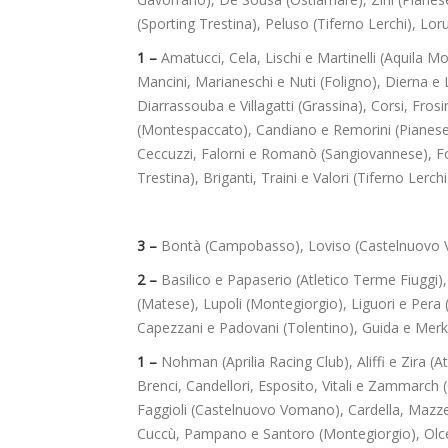
(Sporting Trestina), Peluso (Tiferno Lerchi), Lo
1 –
Amatucci, Cela, Lischi e Martinelli (Aquila M
Mancini, Marianeschi e Nuti (Foligno), Dierna e L
Diarrassouba e Villagatti (Grassina), Corsi, Fro
(Montespaccato), Candiano e Remorini (Pianese)
Ceccuzzi, Falorni e Romanò (Sangiovannese), Fort
Trestina), Briganti, Traini e Valori (Tiferno Lerc
3 –
Bontà (Campobasso), Loviso (Castelnuovo 
2 –
Basilico e Papaserio (Atletico Terme Fiuggi
(Matese), Lupoli (Montegiorgio), Liguori e Pera
Capezzani e Padovani (Tolentino), Guida e Merka
1 –
Nohman (Aprilia Racing Club), Aliffi e Zira (At
Brenci, Candellori, Esposito, Vitali e Zammarch
Faggioli (Castelnuovo Vomano), Cardella, Mazzei
Cuccù, Pampano e Santoro (Montegiorgio), Olcese