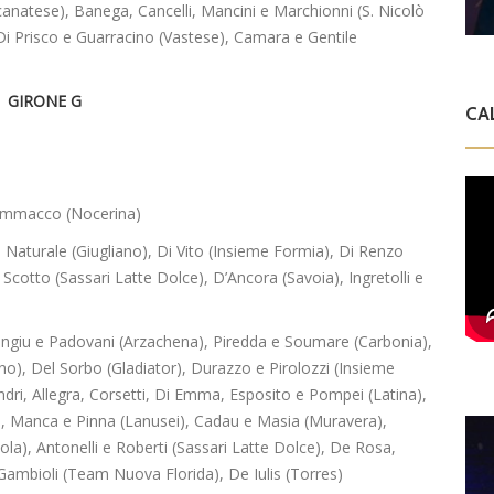
canatese), Banega, Cancelli, Mancini e Marchionni (S. Nicolò
 Di Prisco e Guarracino (Vastese), Camara e Gentile
GIRONE
G
CA
Dammacco (Nocerina)
o Naturale (Giugliano), Di Vito (Insieme Formia), Di Renzo
 Scotto (Sassari Latte Dolce), D’Ancora (Savoia), Ingretolli e
ngiu e Padovani (Arzachena), Piredda e Soumare (Carbonia),
no), Del Sorbo (Gladiator), Durazzo e Pirolozzi (Insieme
ndri, Allegra, Corsetti, Di Emma, Esposito e Pompei (Latina),
tis, Manca e Pinna (Lanusei), Cadau e Masia (Muravera),
la), Antonelli e Roberti (Sassari Latte Dolce), De Rosa,
 Gambioli (Team Nuova Florida), De Iulis (Torres)