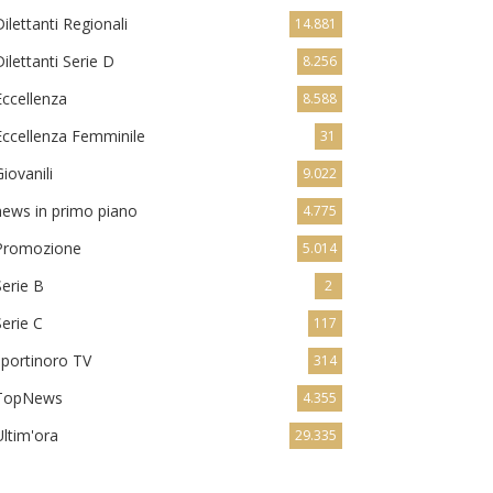
Dilettanti Regionali
14.881
Dilettanti Serie D
8.256
Eccellenza
8.588
Eccellenza Femminile
31
Giovanili
9.022
news in primo piano
4.775
Promozione
5.014
Serie B
2
Serie C
117
sportinoro TV
314
TopNews
4.355
Ultim'ora
29.335