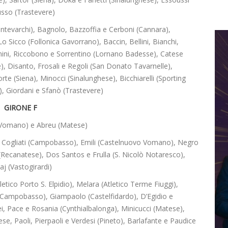
russo (Trastevere)
ontevarchi), Bagnolo, Bazzoffia e Cerboni (Cannara),
o Sicco (Follonica Gavorrano), Baccin, Bellini, Bianchi,
sinini, Riccobono e Sorrentino (Lornano Badesse), Catese
, Disanto, Frosali e Regoli (San Donato Tavarnelle),
e (Siena), Minocci (Sinalunghese), Bicchiarelli (Sporting
hi), Giordani e Sfanò (Trastevere)
GIRONE F
Vomano) e Abreu (Matese)
), Cogliati (Campobasso), Emili (Castelnuovo Vomano), Negro
 (Recanatese), Dos Santos e Frulla (S. Nicolò Notaresco),
j (Vastogirardi)
letico Porto S. Elpidio), Melara (Atletico Terme Fiuggi),
 (Campobasso), Giampaolo (Castelfidardo), D’Egidio e
, Pace e Rosania (Cynthialbalonga), Minicucci (Matese),
, Paoli, Pierpaoli e Verdesi (Pineto), Barlafante e Paudice