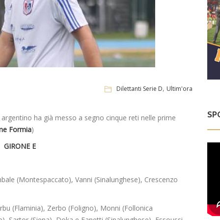
,
Dilettanti Serie D
Ultim'ora
SP
te argentino ha già messo a segno cinque reti nelle prime
me Formia
)
GIRONE E
ambale (Montespaccato), Vanni (Sinalunghese), Crescenzo
rbu (Flaminia), Zerbo (Foligno), Monni (Follonica
), Sartor (Siena), Doka e Fanetti (Sinalunghese), Essoussi