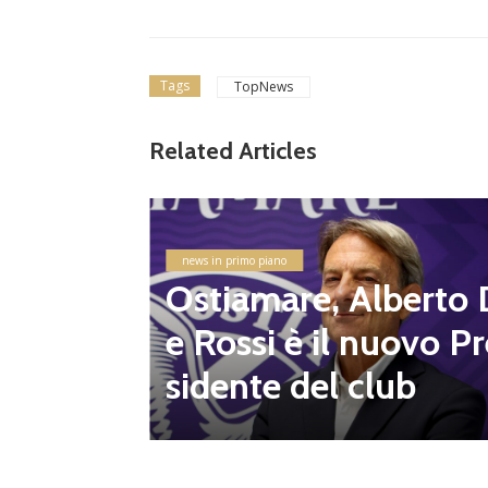
Tags
TopNews
Related Articles
lizzati
ampiona
 Flami
news in primo piano
altre 8
Ostiamare, Alberto 
e Rossi è il nuovo Pr
sidente del club