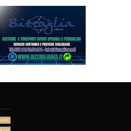
4.881
8.256