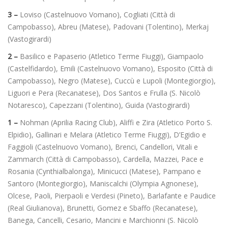
3 –
Loviso (Castelnuovo Vomano), Cogliati (Città di
Campobasso), Abreu (Matese), Padovani (Tolentino), Merkaj
(Vastogirardi)
2 –
Basilico e Papaserio (Atletico Terme Fiuggi), Giampaolo
(Castelfidardo), Emili (Castelnuovo Vomano), Esposito (Città di
Campobasso), Negro (Matese), Cuccù e Lupoli (Montegiorgio),
Liguori e Pera (Recanatese), Dos Santos e Frulla (S. Nicolò
Notaresco), Capezzani (Tolentino), Guida (Vastogirardi)
1 –
Nohman (Aprilia Racing Club), Aliffi e Zira (Atletico Porto S.
Elpidio), Gallinari e Melara (Atletico Terme Fiuggi), D’Egidio e
Faggioli (Castelnuovo Vomano), Brenci, Candellori, Vitali e
Zammarch (Città di Campobasso), Cardella, Mazzei, Pace e
Rosania (Cynthialbalonga), Minicucci (Matese), Pampano e
Santoro (Montegiorgio), Maniscalchi (Olympia Agnonese),
Olcese, Paoli, Pierpaoli e Verdesi (Pineto), Barlafante e Paudice
(Real Giulianova), Brunetti, Gomez e Sbaffo (Recanatese),
Banega, Cancelli, Cesario, Mancini e Marchionni (S. Nicolò