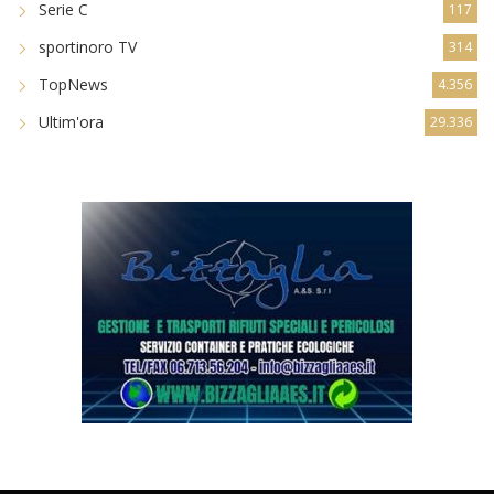
Serie C
117
sportinoro TV
314
TopNews
4.356
Ultim'ora
29.336