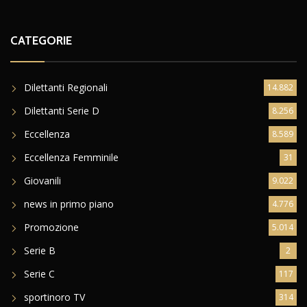
CATEGORIE
Dilettanti Regionali
14.882
Dilettanti Serie D
8.256
Eccellenza
8.589
Eccellenza Femminile
31
Giovanili
9.022
news in primo piano
4.776
Promozione
5.014
Serie B
2
Serie C
117
sportinoro TV
314