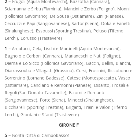
2 –
Frugoli (Aquila Montevarchi), Bazzoffia (Cannara),
Sciamanna e Sirbu (Flaminia), Mancini e Zerbo (Foligno), Monni
(Follonica Gavorrano), De Sousa (Ostiamare), Zini (Pianese),
Ceccuzzi e Papi (Sangiovannese), Sartor (Siena), Doka e Fanetti
(Sinalunghese), Essoussi (Sporting Trestina), Peluso (Tiferno
Lerchi), Lorusso (Trastevere)
1 –
Amatucci, Cela, Lischi e Martinelli (Aquila Montevarchi),
Bagnolo e Cerboni (Cannara), Marianeschi e Nuti (Foligno),
Dierna e Lo Sicco (Follonica Gavorrano), Baccin, Bellini, Bianchi,
Diarrassouba e Villagatti (Grassina), Corsi, Frosinini, Riccobono e
Sorrentino (Lornano Badesse), Catese (Montespaccato), Vasco
(Ostiamare), Candiano e Remorini (Pianese), Disanto, Frosali e
Regoli (San Donato Tavarnelle), Falorni e Romanò
(Sangiovannese), Forte (Siena), Minocci (Sinalunghese),
Bicchiarelli (Sporting Trestina), Briganti, Traini e Valori (Tiferno
Lerchi), Giordani e Sfanò (Trastevere)
GIRONE F
5 –
Bontà (Città di Campobasso)