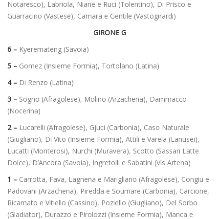
Notaresco), Labriola, Niane e Ruci (Tolentino), Di Prisco e
Guarracino (Vastese), Camara e Gentile (Vastogirardi)
GIRONE
G
6 –
Kyeremateng (Savoia)
5 –
Gomez (Insieme Formia), Tortolano (Latina)
4 –
Di Renzo (Latina)
3 –
Sogno (Afragolese), Molino (Arzachena), Dammacco
(Nocerina)
2 –
Lucarelli (Afragolese), Gjuci (Carbonia), Caso Naturale
(Giugliano), Di Vito (Insieme Formia), Attili e Varela (Lanusei),
Lucatti (Monterosi), Nurchi (Muravera), Scotto (Sassari Latte
Dolce), D’Ancora (Savoia), Ingretolli e Sabatini (Vis Artena)
1 –
Carrotta, Fava, Lagnena e Marigliano (Afragolese), Congiu e
Padovani (Arzachena), Piredda e Soumare (Carbonia), Carcione,
Ricamato e Vitiello (Cassino), Poziello (Giugliano), Del Sorbo
(Gladiator), Durazzo e Pirolozzi (Insieme Formia), Manca e