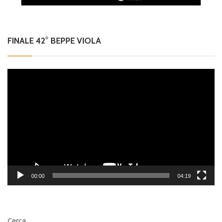
FINALE 42° BEPPE VIOLA
Video
Player
00:00
04:19
Cerca