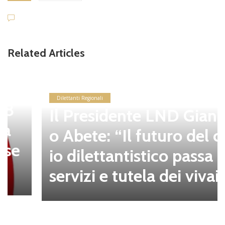
Related Articles
Dilettanti Regionali
Il Presidente LND Giancarl
o Abete: “Il futuro del calc
io dilettantistico passa da
servizi e tutela dei vivai”