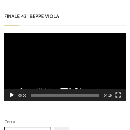
FINALE 42° BEPPE VIOLA
Video
Player
00:00
04:19
Cerca