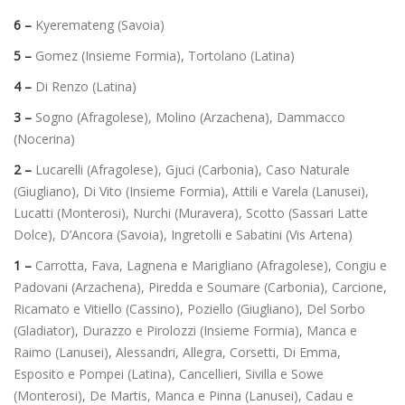
6 –
Kyeremateng (Savoia)
5 –
Gomez (Insieme Formia), Tortolano (Latina)
4 –
Di Renzo (Latina)
3 –
Sogno (Afragolese), Molino (Arzachena), Dammacco
(Nocerina)
2 –
Lucarelli (Afragolese), Gjuci (Carbonia), Caso Naturale
(Giugliano), Di Vito (Insieme Formia), Attili e Varela (Lanusei),
Lucatti (Monterosi), Nurchi (Muravera), Scotto (Sassari Latte
Dolce), D’Ancora (Savoia), Ingretolli e Sabatini (Vis Artena)
1 –
Carrotta, Fava, Lagnena e Marigliano (Afragolese), Congiu e
Padovani (Arzachena), Piredda e Soumare (Carbonia), Carcione,
Ricamato e Vitiello (Cassino), Poziello (Giugliano), Del Sorbo
(Gladiator), Durazzo e Pirolozzi (Insieme Formia), Manca e
Raimo (Lanusei), Alessandri, Allegra, Corsetti, Di Emma,
Esposito e Pompei (Latina), Cancellieri, Sivilla e Sowe
(Monterosi), De Martis, Manca e Pinna (Lanusei), Cadau e