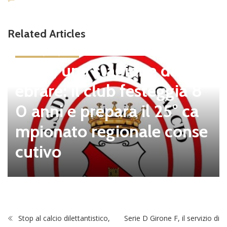
Related Articles
news in primo piano
Tolfa, una stagione da cel
ebrare: il club festeggia 8
0 anni e prepara il 25° ca
mpionato regionale conse
cutivo
Stop al calcio dilettantistico,
Serie D Girone F, il servizio di