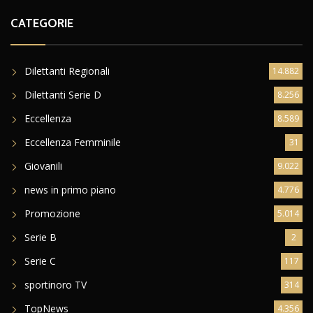
CATEGORIE
Dilettanti Regionali
14.882
Dilettanti Serie D
8.256
Eccellenza
8.589
Eccellenza Femminile
31
Giovanili
9.022
news in primo piano
4.776
Promozione
5.014
Serie B
2
Serie C
117
sportinoro TV
314
TopNews
4.356