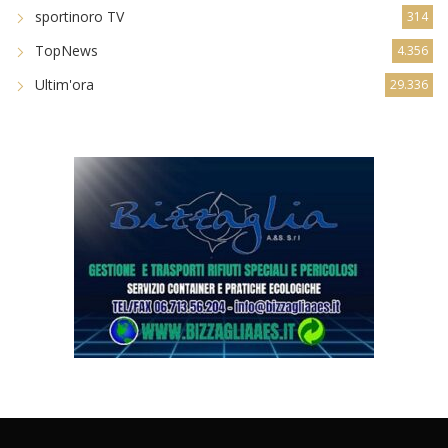
sportinoro TV
314
TopNews
4.356
Ultim'ora
29.336