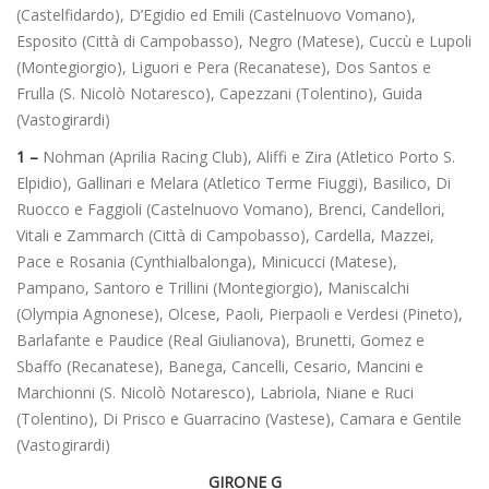
(Castelfidardo), D’Egidio ed Emili (Castelnuovo Vomano),
Esposito (Città di Campobasso), Negro (Matese), Cuccù e Lupoli
(Montegiorgio), Liguori e Pera (Recanatese), Dos Santos e
Frulla (S. Nicolò Notaresco), Capezzani (Tolentino), Guida
(Vastogirardi)
1 –
Nohman (Aprilia Racing Club), Aliffi e Zira (Atletico Porto S.
Elpidio), Gallinari e Melara (Atletico Terme Fiuggi), Basilico, Di
Ruocco e Faggioli (Castelnuovo Vomano), Brenci, Candellori,
Vitali e Zammarch (Città di Campobasso), Cardella, Mazzei,
Pace e Rosania (Cynthialbalonga), Minicucci (Matese),
Pampano, Santoro e Trillini (Montegiorgio), Maniscalchi
(Olympia Agnonese), Olcese, Paoli, Pierpaoli e Verdesi (Pineto),
Barlafante e Paudice (Real Giulianova), Brunetti, Gomez e
Sbaffo (Recanatese), Banega, Cancelli, Cesario, Mancini e
Marchionni (S. Nicolò Notaresco), Labriola, Niane e Ruci
(Tolentino), Di Prisco e Guarracino (Vastese), Camara e Gentile
(Vastogirardi)
GIRONE
G