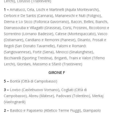
Lerchi), Lorusso (Trastevere)
1 –
Amatucci, Cela, Lischi e Martinelli (Aquila Montevarchi),
Cerboni e De Santis (Cannara), Marianeschi e Nuti (Foligno),
Dierna e Lo Sicco (Follonica Gavorrano), Baccin, Bellini, Bianchi,
Diarrassouba e Villagatti (Grassina), Corsi, Frosinini, Riccobono e
Sorrentino (Lornano Badesse), Catese (Montespaccato), Vasco
(Ostiamare), Candiano e Remorini (Pianese), Disanto, Frosali e
Regoli (San Donato Tavarnelle), Falorni e Romanò
(Sangiovannese), Forte (Siena), Minocci (Sinalunghese),
Bicchiarelli (Sporting Trestina), Briganti, Traini e Valori (Tiferno
Lerchi), Giordani, Massimo e Sfanò (Trastevere)
GIRONE F
5 –
Bontà (Città di Campobasso)
3 –
Loviso (Castelnuovo Vomano), Cogliati (Città di
Campobasso), Abreu (Matese), Padovani (Tolentino), Merkaj
(Vastogirardi)
2 –
Basilico e Papaserio (Atletico Terme Fiuggi), Giampaolo