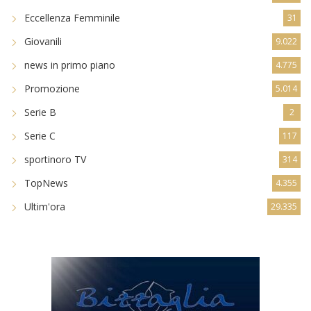
Eccellenza Femminile
31
Giovanili
9.022
news in primo piano
4.775
Promozione
5.014
Serie B
2
Serie C
117
sportinoro TV
314
TopNews
4.355
Ultim'ora
29.335