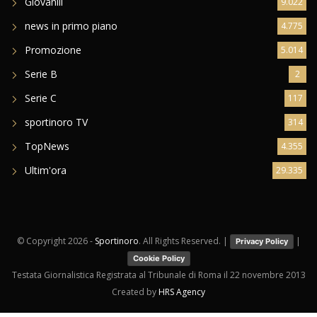
Giovanili
9.022
news in primo piano
4.775
Promozione
5.014
Serie B
2
Serie C
117
sportinoro TV
314
TopNews
4.355
Ultim'ora
29.335
© Copyright
2026 -
Sportinoro
. All Rights Reserved. |
|
Privacy Policy
Cookie Policy
Testata Giornalistica Registrata al Tribunale di Roma il 22 novembre 2013
Created by
HRS Agency