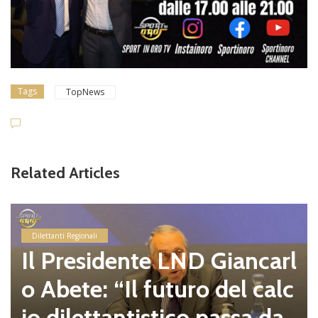
Tags
TopNews
Related Articles
Dilettanti Regionali
Il Presidente LND Giancarl
o Abete: “Il futuro del calc
io dilettantistico passa da