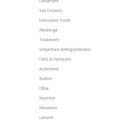
Ostiamare
San Cesareo
Unicusano Fondi
Albalonga
Trastevere
Serpentara BellegraOlevano
Città di Fiumicino
Arzachena
Budoni
Olbia
Nuorese
Muravera
Lanusei