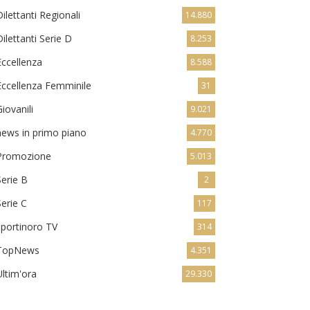
Dilettanti Regionali
14.880
Dilettanti Serie D
8.253
Eccellenza
8.588
Eccellenza Femminile
31
Giovanili
9.021
news in primo piano
4.770
Promozione
5.013
Serie B
2
Serie C
117
sportinoro TV
314
TopNews
4.351
Ultim'ora
29.330