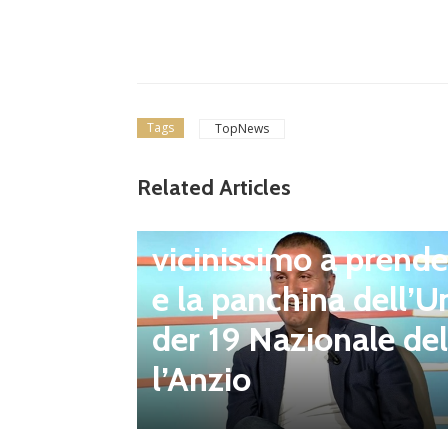
Tags
TopNews
Related Articles
Ultim'ora
Giacomo Celentano
vicinissimo a prende
e la panchina dell’U
berto D
der 19 Nazionale del
uovo Pre
l’Anzio
ub