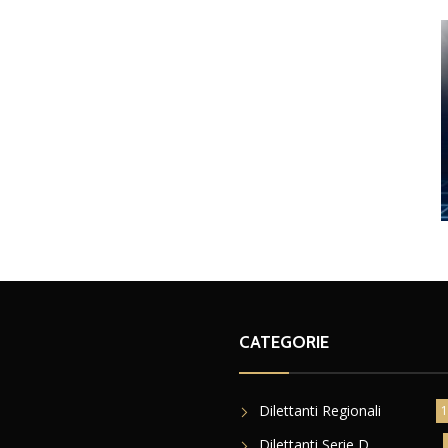
CATEGORIE
Dilettanti Regionali
1
Dilettanti Serie D