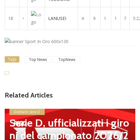
18
•
LANUSEI
4
9
1
1
7
5:2
Tags
Top News
TopNews
Related Articles
Dilettanti Serie D
Serie D, ufficializzati i giro
ni del campionato 2026/2