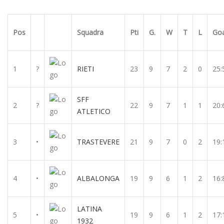
Pos
Squadra
Pti
G.
W
T
L
Goa
1
?
RIETI
23
9
7
2
0
25:
SFF
2
?
22
9
7
1
1
20:
ATLETICO
3
•
TRASTEVERE
21
9
7
0
2
19:
4
•
ALBALONGA
19
9
6
1
2
16:
LATINA
5
•
19
9
6
1
2
17:
1932