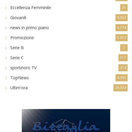
Eccellenza Femminile
31
Giovanili
9.022
news in primo piano
4.774
Promozione
5.013
Serie B
2
Serie C
117
sportinoro TV
314
TopNews
4.355
Ultim'ora
29.334