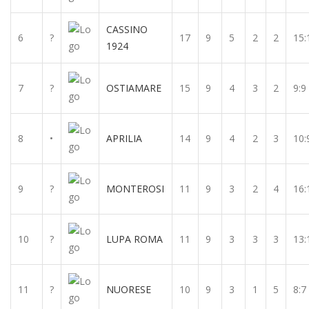
CASSINO
6
?
17
9
5
2
2
15:
1924
7
?
OSTIAMARE
15
9
4
3
2
9:9
8
•
APRILIA
14
9
4
2
3
10:
9
?
MONTEROSI
11
9
3
2
4
16:
10
?
LUPA ROMA
11
9
3
3
3
13:
11
?
NUORESE
10
9
3
1
5
8:7