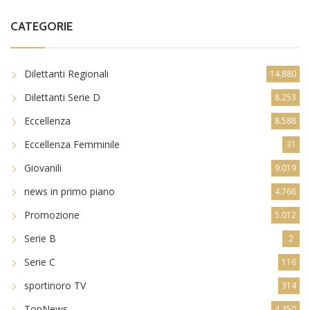
CATEGORIE
Dilettanti Regionali
14.880
Dilettanti Serie D
8.253
Eccellenza
8.588
Eccellenza Femminile
31
Giovanili
9.019
news in primo piano
4.766
Promozione
5.012
Serie B
2
Serie C
116
sportinoro TV
314
TopNews
4.350