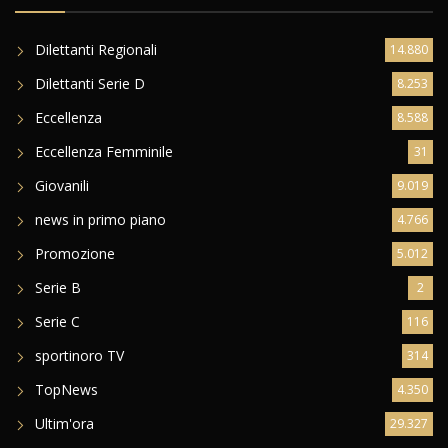
Dilettanti Regionali
14.880
Dilettanti Serie D
8.253
Eccellenza
8.588
Eccellenza Femminile
31
Giovanili
9.019
news in primo piano
4.766
Promozione
5.012
Serie B
2
Serie C
116
sportinoro TV
314
TopNews
4.350
Ultim'ora
29.327