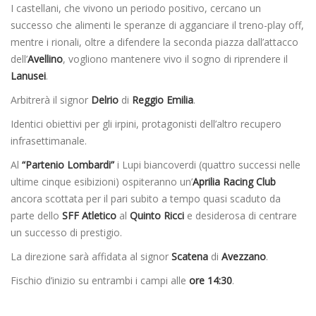
I castellani, che vivono un periodo positivo, cercano un
successo che alimenti le speranze di agganciare il treno-play off,
mentre i rionali, oltre a difendere la seconda piazza dall’attacco
dell’
Avellino
, vogliono mantenere vivo il sogno di riprendere il
Lanusei
.
Arbitrerà il signor
Delrio
di
Reggio Emilia
.
Identici obiettivi per gli irpini, protagonisti dell’altro recupero
infrasettimanale.
Al
“Partenio Lombardi”
i Lupi biancoverdi (quattro successi nelle
ultime cinque esibizioni) ospiteranno un’
Aprilia Racing Club
ancora scottata per il pari subito a tempo quasi scaduto da
parte dello
SFF Atletico
al
Quinto Ricci
e desiderosa di centrare
un successo di prestigio.
La direzione sarà affidata al signor
Scatena
di
Avezzano
.
Fischio d’inizio su entrambi i campi alle
ore 14:30
.