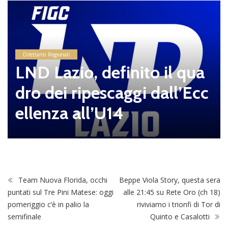
Dilettanti Regionali
LND Lazio, definito il qua
dro dei ripescaggi dall’Ecc
ellenza all’U14
Team Nuova Florida, occhi
Beppe Viola Story, questa sera
puntati sul Tre Pini Matese: oggi
alle 21:45 su Rete Oro (ch 18)
pomeriggio c’è in palio la
riviviamo i trionfi di Tor di
semifinale
Quinto e Casalotti