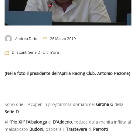
Andrea Dirix
26 Marzo 2019
,
Dilettanti Serie D
Ultim'ora
(Nella foto il presidente dell’Aprilia Racing Club, Antonio Pezone)
Sono due i recuperi in programma domani nel
Girone G
della
Serie D
.
Al
“Pio XII”
l’
Albalonga
di
D’Adderio
, reduce dalla manita inflitta al
malcapitato
Budoni
, ospiterà il
Trastevere
di
Perrotti
.