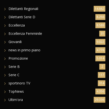
Dilettanti Regionali
14.882
Dilettanti Serie D
8.256
Eccellenza
8.589
Eccellenza Femminile
31
Giovanili
9.022
news in primo piano
4.776
Promozione
5.014
Serie B
2
Serie C
117
sportinoro TV
314
TopNews
4.356
Ultim'ora
29.336