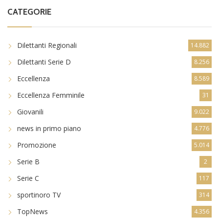
CATEGORIE
Dilettanti Regionali
14.882
Dilettanti Serie D
8.256
Eccellenza
8.589
Eccellenza Femminile
31
Giovanili
9.022
news in primo piano
4.776
Promozione
5.014
Serie B
2
Serie C
117
sportinoro TV
314
TopNews
4.356