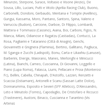
Minunzio, Sterpone, Surace, Voltasio e Visone (Anzio), De
Sousa, Lillo, Luciani, Putti e Vitolo (Aprilia Racing Club), Buono,
Carbonelli, Dondoni, Gerbaudo, Mentana e Tompte (Avellino),
Gungui, Kassama, Moro, Pantano, Santoro, Spina, Valerio e
Varrucciu (Budoni), Carcione, Darboe, Di Filippo, Lombardi,
Mattera e Tommassi (Cassino), Aiana, Boi, Carboni, Figos, N.
Manca, Milani, Odianose e Ragatzu (Castiadas), Contucci, La
Rosa, Pagliarini e Tataranno (Città di Anagni), Genchi,
Giovannetti e Gnignera (Flaminia), Bertino, Gallitano, Pagliuca,
M. Sganga e Zucchi (Ladispoli), Bonu, Carta e Likaxhiu (Lanusei),
Barberini, Energe, Maiorano, Manes, Merlonghi e Minicucci
(Latina), Bianchi, Cameo, Cuscianna, Di Giovanni, Loggello e
Piano (Lupa Roma), Falasca, Liurni, Pellacani e Proia (Monterosi
Fc), Bellini, Cabella, Chinapah, D’Astolfo, Lazzeri, Renzetti e
Scaccia (Ostiamare), Antonelli e Scanu (Sassari Latte Dolce),
Donnarumma, Esposito e Sevieri (SFF Atletico), D’Alessandro,
Leto e Minutolo (Torres), Capodaglio, De Cristofaro e Riccucci
(Trastevere), Austoni, Binaco, Cuscianna e Tarantino (Vis
Artena)