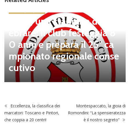
news in primo piano
Tolfa, una stagione da cel
ebrare: il club festeggia 8
0 anni e prepara il 25° ca
mpionato regionale conse
cutivo
Eccellenza, la classifica dei
Montespaccato, la gioia di
marcatori: Toscano e Pintori,
Romondini: “La spensieratezza
che coppia a 20 centri!
è il nostro segreto”