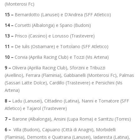
(Monterosi Fc)
15 –
Bernardotto (Lanusei) e D’Andrea (SFF Atletico)
14 –
Corsetti (Albalonga) e Spano (Budoni)
13 –
Prisco (Cassino) e Lorusso (Trastevere)
11 –
De Iulis (Ostiamare) e Tortolano (SFF Atletico)
10 –
Corvia (Aprilia Racing Club) e
Tozzi (Vis Artena)
9 –
Olivera (Aprilia Racing Club), Sforzini e Tribuzzi
(Avellino), Ferrara (Flaminia), Gabbianelli (Monterosi Fc), Palmas
(Sassari Latte Dolce), Cardillo (Trastevere) e Persichini (Vis
Artena)
8 –
Ladu (Lanusei), Cittadino (Latina), Nanni e Tornatore (SFF
Atletico) e Tajarol (Trastevere)
7 –
Barone (Albalonga), Ansini (Lupa Roma) e Sarritzu (Torres)
6 –
Villa (Budoni), Capuano (Città di Anagni), Morbidelli
(Flaminia), Demontis e Quatrana (Lanusei), Iadaresta (Latina),