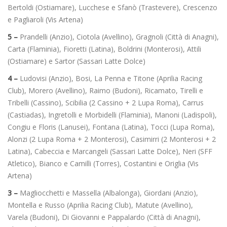
Bertoldi (Ostiamare), Lucchese e Sfanò (Trastevere), Crescenzo
e Pagliaroli (Vis Artena)
5 –
Prandelli (Anzio), Ciotola (Avellino), Gragnoli (Città di Anagni),
Carta (Flaminia), Fioretti (Latina), Boldrini (Monterosi), Attili
(Ostiamare) e Sartor (Sassari Latte Dolce)
4 –
Ludovisi (Anzio), Bosi, La Penna e Titone (Aprilia Racing
Club), Morero (Avellino), Raimo (Budoni), Ricamato, Tirelli e
Tribelli (Cassino), Scibilia (2 Cassino + 2 Lupa Roma), Carrus
(Castiadas), Ingretolli e Morbidelli (Flaminia), Manoni (Ladispoli),
Congiu e Floris (Lanusei), Fontana (Latina), Tocci (Lupa Roma),
Alonzi (2 Lupa Roma + 2 Monterosi), Casimirri (2 Monterosi + 2
Latina), Cabeccia e Marcangeli (Sassari Latte Dolce), Neri (SFF
Atletico), Bianco e Camilli (Torres), Costantini e Origlia (Vis
Artena)
3 –
Magliocchetti e Massella (Albalonga), Giordani (Anzio),
Montella e Russo (Aprilia Racing Club), Matute (Avellino),
Varela (Budoni), Di Giovanni e Pappalardo (Città di Anagni),