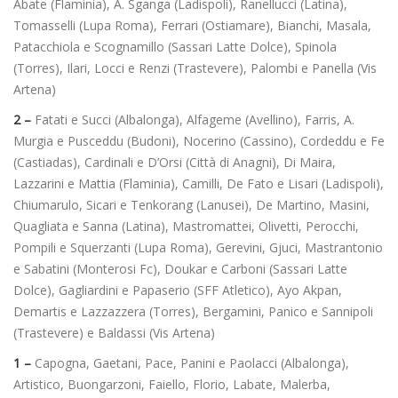
Abate (Flaminia), A. Sganga (Ladispoli), Ranellucci (Latina),
Tomasselli (Lupa Roma), Ferrari (Ostiamare), Bianchi, Masala,
Patacchiola e Scognamillo (Sassari Latte Dolce), Spinola
(Torres), Ilari, Locci e Renzi (Trastevere), Palombi e Panella (Vis
Artena)
2 –
Fatati e Succi (Albalonga),
Alfageme (Avellino), Farris, A.
Murgia e Pusceddu (Budoni), Nocerino (Cassino), Cordeddu e Fe
(Castiadas), Cardinali e D’Orsi (Città di Anagni), Di Maira,
Lazzarini e Mattia (Flaminia), Camilli, De Fato e Lisari (Ladispoli),
Chiumarulo, Sicari e Tenkorang (Lanusei), De Martino, Masini,
Quagliata e Sanna (Latina), Mastromattei, Olivetti, Perocchi,
Pompili e Squerzanti (Lupa Roma), Gerevini, Gjuci, Mastrantonio
e Sabatini (Monterosi Fc), Doukar e Carboni (Sassari Latte
Dolce), Gagliardini e Papaserio (SFF Atletico), Ayo Akpan,
Demartis e Lazzazzera (Torres), Bergamini, Panico e Sannipoli
(Trastevere) e Baldassi (Vis Artena)
1 –
Capogna, Gaetani, Pace, Panini e Paolacci (Albalonga),
Artistico, Buongarzoni, Faiello, Florio, Labate, Malerba,