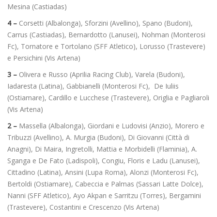
Mesina (Castiadas)
4 –
Corsetti (Albalonga), Sforzini (Avellino), Spano (Budoni),
Carrus (Castiadas), Bernardotto (Lanusei), Nohman (Monterosi
Fc), Tornatore e Tortolano (SFF Atletico), Lorusso (Trastevere)
e Persichini (Vis Artena)
3 –
Olivera e Russo (Aprilia Racing Club), Varela (Budoni),
Iadaresta (Latina), Gabbianelli (Monterosi Fc), De Iuliis
(Ostiamare), Cardillo e Lucchese (Trastevere), Origlia e Pagliaroli
(Vis Artena)
2 –
Massella (Albalonga), Giordani e Ludovisi (Anzio), Morero e
Tribuzzi (Avellino), A. Murgia (Budoni), Di Giovanni (Città di
Anagni), Di Maira, Ingretolli, Mattia e Morbidelli (Flaminia), A.
Sganga e De Fato (Ladispoli), Congiu, Floris e Ladu (Lanusei),
Cittadino (Latina), Ansini (Lupa Roma), Alonzi (Monterosi Fc),
Bertoldi (Ostiamare), Cabeccia e Palmas (Sassari Latte Dolce),
Nanni (SFF Atletico), Ayo Akpan e Sarritzu (Torres), Bergamini
(Trastevere), Costantini e Crescenzo (Vis Artena)