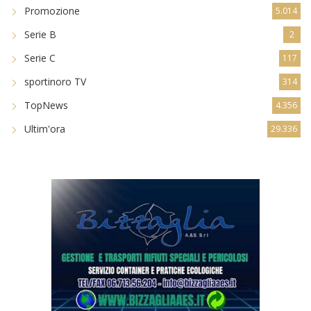
Promozione
5.014
Serie B
2
Serie C
117
sportinoro TV
314
TopNews
4.356
Ultim'ora
29.336