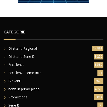
CATEGORIE
Dilettanti Regionali
14.882
Dilettanti Serie D
8.256
Eccellenza
8.589
Eccellenza Femminile
31
Giovanili
9.022
news in primo piano
4.776
Promozione
5.014
Serie B
2