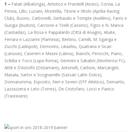
1 –
Fatati (Albalonga), Artistico e Prandelli (Anzio), Corvia, La
Penna, Lillo, Luciani, Montella, Titone e Vitolo (Aprilia Racing
Club), Buono, Carbonelli, Gerbaudo e Tompte (Avellino), Farris e
Gungui (Budoni), Carcione e Tirelli (Cassino), Figos e N. Manca
(Castiadas), La Rosa e Pappalardo (Città di Anagni), Abate,
Ferrara e Lazzarini (Flaminia), Bertino, Camilli, M. Sganga e
Zucchi (Ladispoli), Demontis, Likaxhiu, Quatrana e Sicari
(Lanusei), Casimirri e Masini (Latina), Bianchi, Perocchi, Piano,
Scibilia e Tocci (Lupa Roma), Gerevini e Sabatini (Monterosi Fc),
Attili e D’Astolfo (Ostiamare), Antonelli, Carboni, Marcangeli,
Masala, Sartor e Scognamillo (Sassari Latte Dolce),
Donnarumma, Esposito, Neri e Sevieri (SFF Atletico), Demartis,
Lazzazzera e Leto (Torres), De Cristofaro, Locci e Panico
(Trastevere)