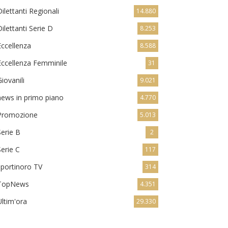
Dilettanti Regionali
14.880
Dilettanti Serie D
8.253
Eccellenza
8.588
Eccellenza Femminile
31
Giovanili
9.021
news in primo piano
4.770
Promozione
5.013
Serie B
2
Serie C
117
sportinoro TV
314
TopNews
4.351
Ultim'ora
29.330