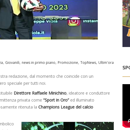
,
,
,
,
,
za
Giovanili
news in primo piano
Promozione
TopNews
Ultim'ora
SP
nostra redazione, dal momento che coincide con un
o speciale per tutti noi.
ituibile
Direttore Raffaele Minichino
, ideatore e conduttore
l’emittenza privata come
“Sport in Oro”
ed illuminato
osamente ritenuta la
Champions League
del calcio
mbolico