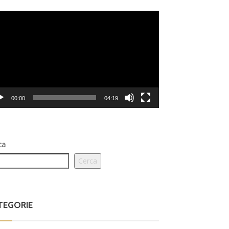
eo
er
00:00
04:19
ca
Cerca
TEGORIE