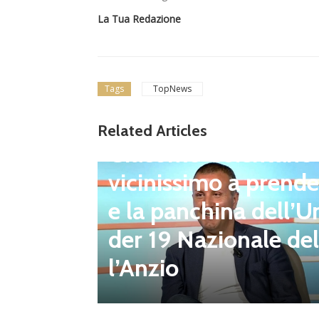
La Tua Redazione
Tags
TopNews
Related Articles
Ultim'ora
Giacomo Celentano
vicinissimo a prende
e la panchina dell’U
berto D
der 19 Nazionale del
uovo Pre
l’Anzio
ub