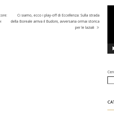
Vid
Play
tore:
Ci siamo, ecco i play-off di Eccellenza: Sulla strada
i
della Boreale arriva il Budoni, avversaria ormai storica
per le laziali
Cer
CA