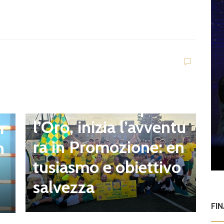
news in primo piano
Quartiere Campo del
l’Oro, inizia l’avventu
r
G
ra in Promozione: en
n
I
tusiasmo e obiettivo
a
salvezza
n
FI