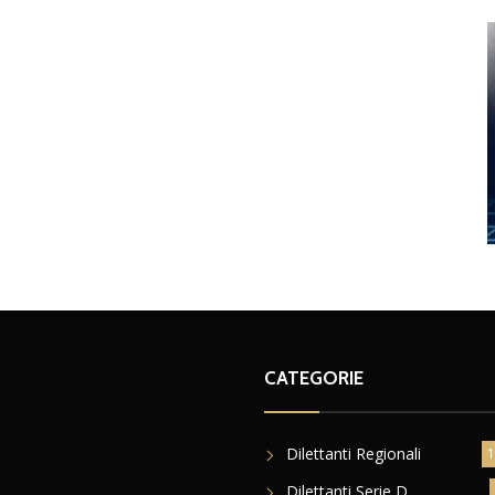
CATEGORIE
Dilettanti Regionali
1
Dilettanti Serie D