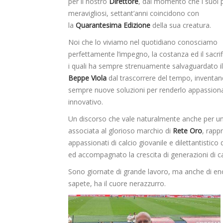
per il nostro
Direttore
, dal momento che i suoi p
meravigliosi, settant’anni coincidono con
la
Quarantesima Edizione
della sua creatura.
Noi che lo viviamo nel quotidiano conosciamo
perfettamente l’impegno, la costanza ed il sacrif
i quali ha sempre strenuamente salvaguardato i
Beppe Viola
dal trascorrere del tempo, inventa
sempre nuove soluzioni per renderlo appassion
innovativo.
Un discorso che vale naturalmente anche per una
associata al glorioso marchio di
Rete Oro
, rapp
appassionati di calcio giovanile e dilettantisti
ed accompagnato la crescita di generazioni di calc
Sono giornate di grande lavoro, ma anche di eno
sapete, ha il cuore nerazzurro.