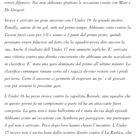
errori difensivi. Noi non abbiamo sfruttato le occasioni create con Mari e
De Gregori.
Invece è arrivato un gran successo con l’Under 19. In grande mostra
Panella, autore di tre gol, tutti nel primo tempo. Abbiamo vinto contro la
Cavese fuori casa per 3-0 e siamo a 2 punti dal primo posto, quindi
possiamo essere fiduciosi sul fatto che la squadra possa dire ancora la
sua. Anche il risultato dell’Under 17 non ammette repliche. E’ arrivata
una vittoria contro una diretta concorrente che abbiamo anche scavalcato
in classifica. E’ stata una gara dominata dal primo all’ultimo minuto. La
classifica comunque rimane corta ed i ragazzi devono restare con i piedi
per terra. Certo il successo ci permette di respirare un po’ e di giocare
con più serenità le prossime gare.
L’Under 16 ha perso invece contro la capolista Boreale, una squadra che
in questo girone fa un campionato a parte ed ha un attaccante fuori
categoria. La gara non è stata bellissima ed è stata decisa dagli episodi.
Abbiamo avuto un’occasione con Aymbora per pareggiare, ma purtroppo
il gol non è arrivato. Poco dopo loro hanno chiuso l’incontro. L’Under
15 invece non è uscita bene dallo scontro diretto contro il La Rustica, che