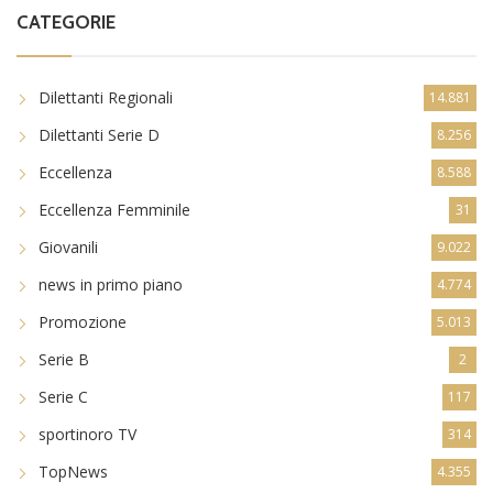
CATEGORIE
Dilettanti Regionali
14.881
Dilettanti Serie D
8.256
Eccellenza
8.588
Eccellenza Femminile
31
Giovanili
9.022
news in primo piano
4.774
Promozione
5.013
Serie B
2
Serie C
117
sportinoro TV
314
TopNews
4.355