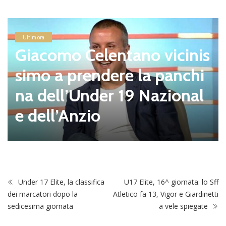
Ultim'ora
Giacomo Celentano vicinis
simo a prendere la panchi
na dell’Under 19 Nazional
e dell’Anzio
Under 17 Elite, la classifica
U17 Elite, 16^ giornata: lo Sff
dei marcatori dopo la
Atletico fa 13, Vigor e Giardinetti
sedicesima giornata
a vele spiegate