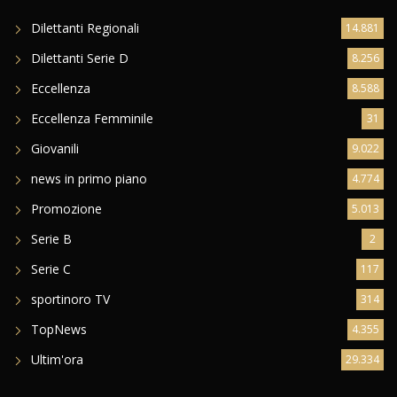
Dilettanti Regionali
14.881
Dilettanti Serie D
8.256
Eccellenza
8.588
Eccellenza Femminile
31
Giovanili
9.022
news in primo piano
4.774
Promozione
5.013
Serie B
2
Serie C
117
sportinoro TV
314
TopNews
4.355
Ultim'ora
29.334