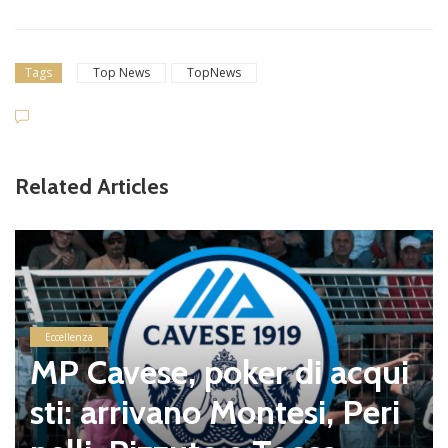
Tags
Top News
TopNews
Related Articles
Eccellenza
MP Cavese, poker di acqui
sti: arrivano Montesi, Peri