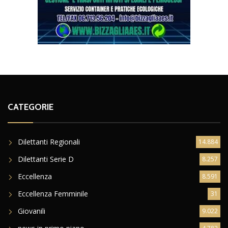
CATEGORIE
Dilettanti Regionali
14.884
Dilettanti Serie D
8.257
Eccellenza
8.591
Eccellenza Femminile
31
Giovanili
9.022