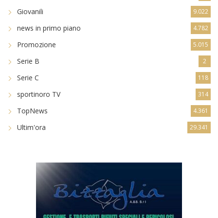
Giovanili
9.022
news in primo piano
4.782
Promozione
5.015
Serie B
2
Serie C
118
sportinoro TV
314
TopNews
4.361
Ultim'ora
29.341