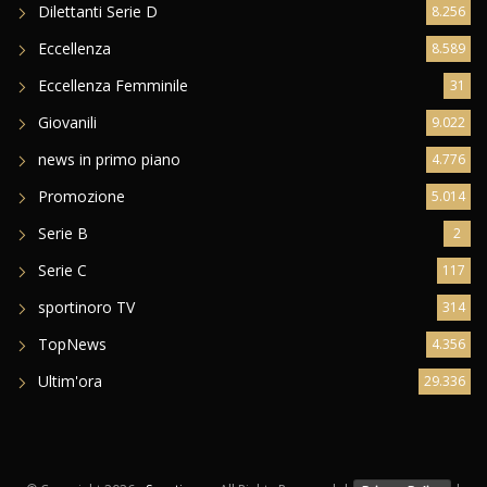
Dilettanti Serie D
8.256
Eccellenza
8.589
Eccellenza Femminile
31
Giovanili
9.022
news in primo piano
4.776
Promozione
5.014
Serie B
2
Serie C
117
sportinoro TV
314
TopNews
4.356
Ultim'ora
29.336