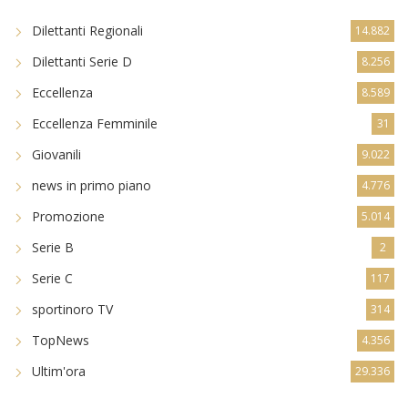
Dilettanti Regionali
14.882
Dilettanti Serie D
8.256
Eccellenza
8.589
Eccellenza Femminile
31
Giovanili
9.022
news in primo piano
4.776
Promozione
5.014
Serie B
2
Serie C
117
sportinoro TV
314
TopNews
4.356
Ultim'ora
29.336