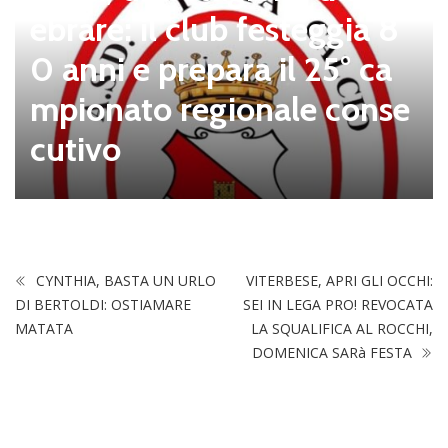
ebrare: il club festeggia 8
0 anni e prepara il 25° ca
mpionato regionale conse
cutivo
CYNTHIA, BASTA UN URLO
VITERBESE, APRI GLI OCCHI:
DI BERTOLDI: OSTIAMARE
SEI IN LEGA PRO! REVOCATA
MATATA
LA SQUALIFICA AL ROCCHI,
DOMENICA SARà FESTA