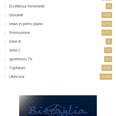
Eccellenza Femminile
31
Giovanili
9.022
news in primo piano
4.774
Promozione
5.013
Serie B
2
Serie C
117
sportinoro TV
314
TopNews
4.355
Ultim'ora
29.334