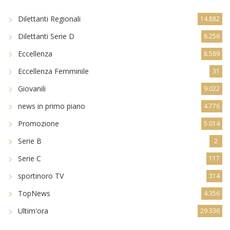
Dilettanti Regionali
14.882
Dilettanti Serie D
8.256
Eccellenza
8.589
Eccellenza Femminile
31
Giovanili
9.022
news in primo piano
4.776
Promozione
5.014
Serie B
2
Serie C
117
sportinoro TV
314
TopNews
4.356
Ultim'ora
29.336