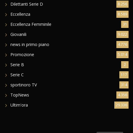
Dilettanti Serie D
8.256
Eccellenza
8.589
Eccellenza Femminile
31
Giovanili
9.022
news in primo piano
4.776
Promozione
5.014
Serie B
2
Serie C
117
sportinoro TV
314
TopNews
4.356
Ultim'ora
29.336