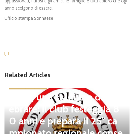
appassionati, i tifosi e gli amici, le famiglie e tutti coloro che ogni
anno scelgono di esserci.
Ufficio stampa Sorinaese
Related Articles
news in primo piano
Tolfa, una stagione da cel
ebrare: il club festeggia 8
0 anni e prepara il 25° ca
mpionato regionale conse