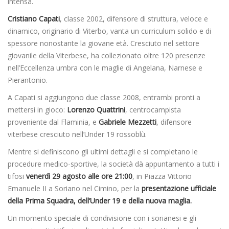
intensa.
Cristiano Capati
, classe 2002, difensore di struttura, veloce e
dinamico, originario di Viterbo, vanta un curriculum solido e di
spessore nonostante la giovane età. Cresciuto nel settore
giovanile della Viterbese, ha collezionato oltre 120 presenze
nell’Eccellenza umbra con le maglie di Angelana, Narnese e
Pierantonio.
A Capati si aggiungono due classe 2008, entrambi pronti a
mettersi in gioco:
Lorenzo Quattrini
, centrocampista
proveniente dal Flaminia, e
Gabriele Mezzetti
, difensore
viterbese cresciuto nell’Under 19 rossoblù.
Mentre si definiscono gli ultimi dettagli e si completano le
procedure medico-sportive, la società dà appuntamento a tutti i
tifosi
venerdì 29 agosto alle ore 21:00
, in Piazza Vittorio
Emanuele II a Soriano nel Cimino, per la
presentazione ufficiale
della Prima Squadra, dell’Under 19 e della nuova maglia.
Un momento speciale di condivisione con i sorianesi e gli