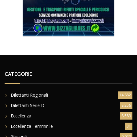
CATEGORIE
Dilettanti Regionali
14.882
Dilettanti Serie D
8.256
Eccellenza
8.589
Eccellenza Femminile
31
Giovanili
9.022