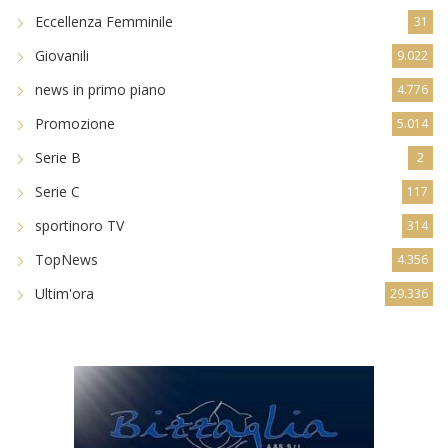
Eccellenza Femminile
31
Giovanili
9.022
news in primo piano
4.776
Promozione
5.014
Serie B
2
Serie C
117
sportinoro TV
314
TopNews
4.356
Ultim'ora
29.336