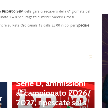
a
Riccardo Selvi
della gara di recupero della 6° giornata del
nata 3 – 0 per i ragazzi di mister Sandro Grossi.
e su Rete Oro canale 18 dalle 23.00 in poi per
Speciale
Dilettanti Serie D
Serie D, ammissioni
D
al campionato 2026/
L
r
2027, ripescate sei s
q