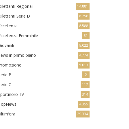
Dilettanti Regionali
14.881
Dilettanti Serie D
8.256
Eccellenza
8.588
Eccellenza Femminile
31
Giovanili
9.022
news in primo piano
4.774
Promozione
5.013
Serie B
2
Serie C
117
sportinoro TV
314
TopNews
4.355
Ultim'ora
29.334