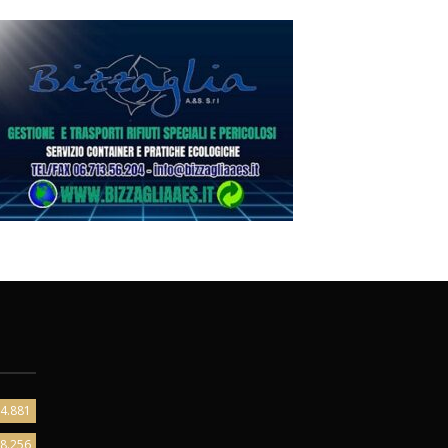
4.881
8.256