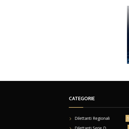
CATEGORIE
Dilettanti Regionali
1
Dilettanti Serie D