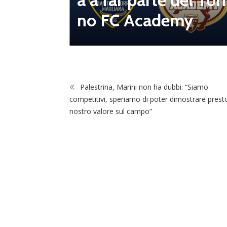
a a far parte del Tori
no FC Academy
Palestrina, Marini non ha dubbi: “Siamo
competitivi, speriamo di poter dimostrare presto
nostro valore sul campo”