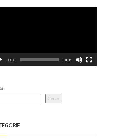
eo
er
00:00
04:19
ca
Cerca
TEGORIE