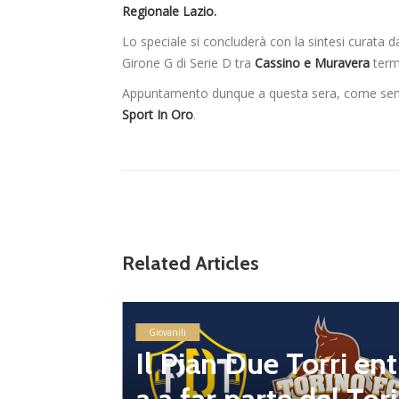
Regionale Lazio.
Lo speciale si concluderà con la sintesi curata d
Girone G di Serie D tra
Cassino e Muravera
termi
Appuntamento dunque a questa sera, come sempr
Sport In Oro
.
Related Articles
ntano
prender
Giovanili
dell’Un
Il Pian Due Torri ent
le del