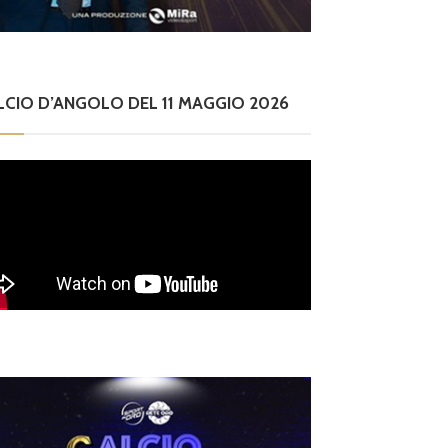
tinuità
 dall’Eccellenza all’U
to
4
LCIO D’ANGOLO DEL 11 MAGGIO 2026