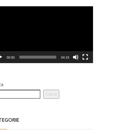
eo
er
00:00
04:19
ca
Cerca
TEGORIE