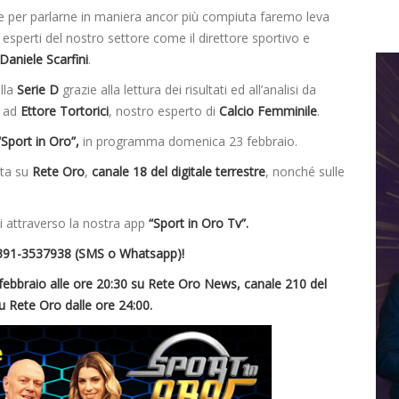
i e per parlarne in maniera ancor più compiuta faremo leva
esperti del nostro settore come il direttore sportivo e
Daniele Scarfini
.
lla
Serie D
grazie alla lettura dei risultati ed all’analisi da
a ad
Ettore Tortorici
, nostro esperto di
Calcio Femminile
.
“Sport in Oro”,
in programma domenica 23 febbraio.
tta su
Rete Oro
,
canale 18 del digitale terrestre
, nonché sulle
ci attraverso la nostra app
“Sport in Oro Tv”.
o 391-3537938 (SMS o Whatsapp)!
 febbraio alle ore 20:30 su Rete Oro News, canale 210 del
u Rete Oro dalle ore 24:00.