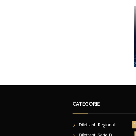
CATEGORIE
Dilettanti Regionali
1
Dilettanti Serie D