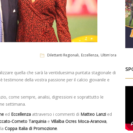
,
,
Dilettanti Regionali
Eccellenza
Ultim'ora
SP
alizzare quella che sarà la ventiduesima puntata stagionale di
è testimone della vostra passione per il calcio giovanile e
io, come sempre, analisi, digressioni e soprattutto le
ine settimana.
one
ed
Eccellenza
attraverso i commenti di
Matteo
Lanzi
ed
cato-Corneto Tarquinia
e
Villalba
Ocres Moca-Aranova
,
lla
Coppa Italia di
Promozione
.