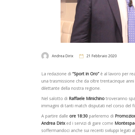
Andrea Dirix
21 Febbraio 2020
La redazione di
“Sport in Oro”
è al lavoro per re
una trasmissione che da oltre trentacinque anni 
dilettante della nostra regione.
Nel salotto di
Raffaele Minichino
troveranno spaz
immagini di tanti match disputati nel corso del f
A partire dalle
ore 18:30
parleremo di
Promozi
Andrea Dirix
ed i servizi di gare come
Montespac
soffermandoci anche sui recenti sviluppi legati a