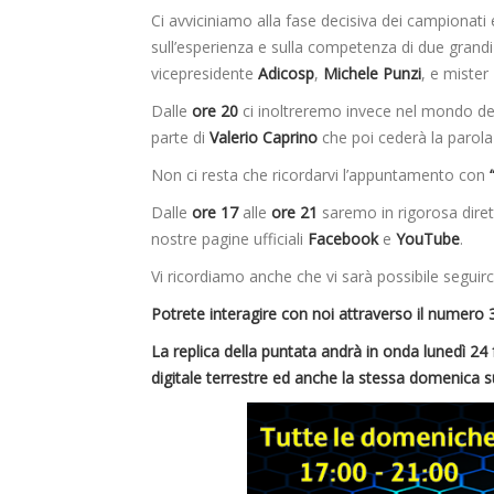
Ci avviciniamo alla fase decisiva dei campionat
sull’esperienza e sulla competenza di due grandi 
vicepresidente
Adicosp
,
Michele Punzi
, e mister
Dalle
ore 20
ci inoltreremo invece nel mondo de
parte di
Valerio Caprino
che poi cederà la parol
Non ci resta che ricordarvi l’appuntamento con
Dalle
ore 17
alle
ore 21
saremo in rigorosa dire
nostre pagine ufficiali
Facebook
e
YouTube
.
Vi ricordiamo anche che vi sarà possibile seguir
Potrete interagire con noi attraverso il numer
La replica della puntata andrà in onda lunedì 24
digitale terrestre ed anche la stessa domenica s