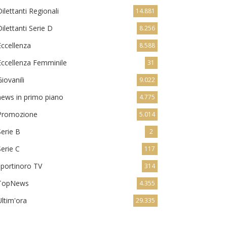
Dilettanti Regionali
14.881
Dilettanti Serie D
8.256
Eccellenza
8.588
Eccellenza Femminile
31
Giovanili
9.022
news in primo piano
4.775
Promozione
5.014
Serie B
2
Serie C
117
sportinoro TV
314
TopNews
4.355
Ultim'ora
29.335