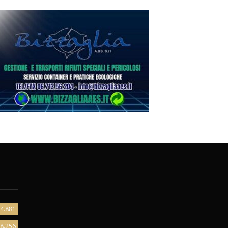
4.881
8.256