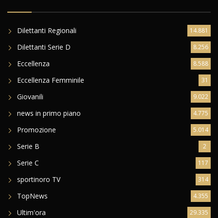
Dilettanti Regionali
14.881
Dilettanti Serie D
8.256
Eccellenza
8.588
Eccellenza Femminile
31
Giovanili
9.022
news in primo piano
4.775
Promozione
5.014
Serie B
2
Serie C
117
sportinoro TV
314
TopNews
4.355
Ultim'ora
29.335