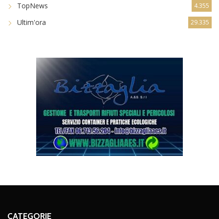
TopNews
4.355
Ultim'ora
29.335
CATEGORIE