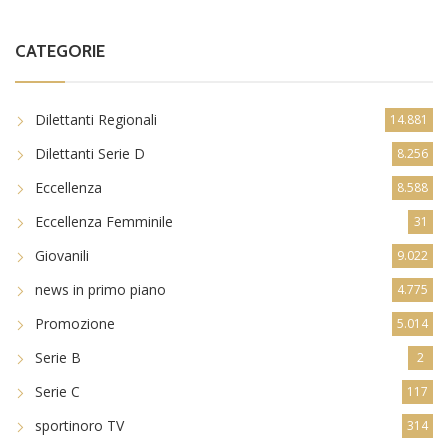
CATEGORIE
Dilettanti Regionali
14.881
Dilettanti Serie D
8.256
Eccellenza
8.588
Eccellenza Femminile
31
Giovanili
9.022
news in primo piano
4.775
Promozione
5.014
Serie B
2
Serie C
117
sportinoro TV
314