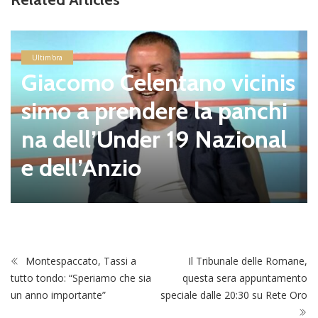
Ultim'ora
Giacomo Celentano vicinis
simo a prendere la panchi
na dell’Under 19 Nazional
e dell’Anzio
Montespaccato, Tassi a
Il Tribunale delle Romane,
tutto tondo: “Speriamo che sia
questa sera appuntamento
un anno importante”
speciale dalle 20:30 su Rete Oro