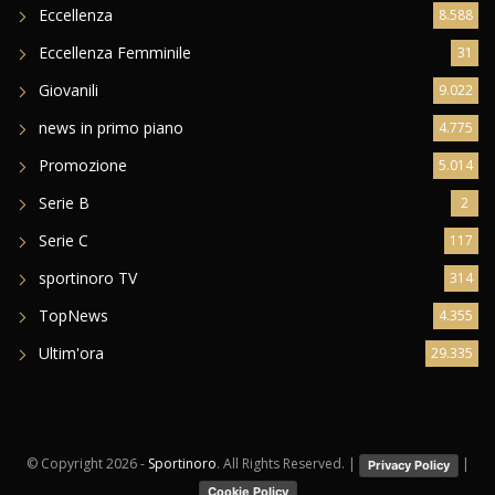
Eccellenza
8.588
Eccellenza Femminile
31
Giovanili
9.022
news in primo piano
4.775
Promozione
5.014
Serie B
2
Serie C
117
sportinoro TV
314
TopNews
4.355
Ultim'ora
29.335
© Copyright
2026 -
Sportinoro
. All Rights Reserved. |
|
Privacy Policy
Cookie Policy