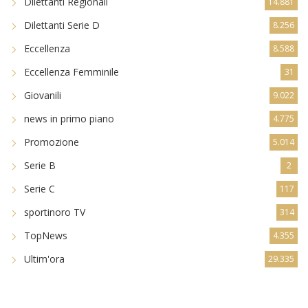
Dilettanti Regionali
14.881
Dilettanti Serie D
8.256
Eccellenza
8.588
Eccellenza Femminile
31
Giovanili
9.022
news in primo piano
4.775
Promozione
5.014
Serie B
2
Serie C
117
sportinoro TV
314
TopNews
4.355
Ultim'ora
29.335