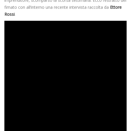
imprenditore, scomparso la scorsa settimana. Ecco l’estratto del
fimato con all’interno una recente intervista raccolta da
Ettore
Rossi
.