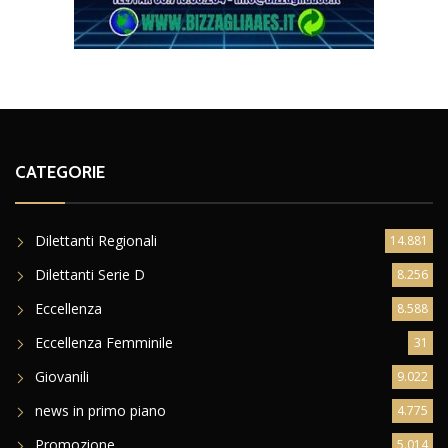
CATEGORIE
Dilettanti Regionali
14.881
Dilettanti Serie D
8.256
Eccellenza
8.588
Eccellenza Femminile
31
Giovanili
9.022
news in primo piano
4.775
Promozione
5.014