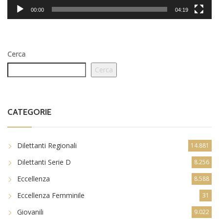
00:00
04:19
Cerca
Cerca
CATEGORIE
Dilettanti Regionali
14.881
Dilettanti Serie D
8.256
Eccellenza
8.588
Eccellenza Femminile
31
Giovanili
9.022