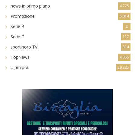
news in primo piano
4.775
Promozione
5.014
Serie B
2
Serie C
117
sportinoro TV
314
TopNews
4.355
Ultim'ora
29.335