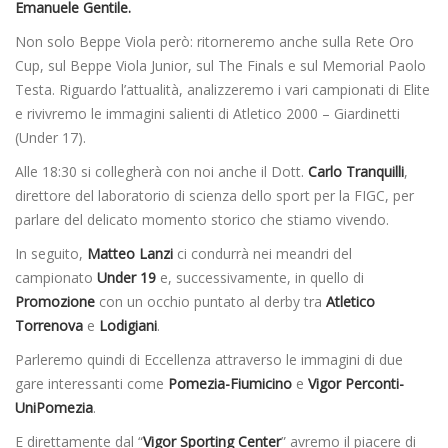
Emanuele Gentile.
Non solo Beppe Viola però: ritorneremo anche sulla Rete Oro
Cup, sul Beppe Viola Junior, sul The Finals e sul Memorial Paolo
Testa. Riguardo l’attualità, analizzeremo i vari campionati di Elite
e rivivremo le immagini salienti di Atletico 2000 – Giardinetti
(Under 17).
Alle 18:30 si collegherà con noi anche il Dott.
Carlo Tranquilli
,
direttore del laboratorio di scienza dello sport per la FIGC, per
parlare del delicato momento storico che stiamo vivendo.
In seguito,
Matteo Lanzi
ci condurrà nei meandri del
campionato
Under 19
e, successivamente, in quello di
Promozione
con un occhio puntato al derby tra
Atletico
Torrenova
e
Lodigiani
.
Parleremo quindi di Eccellenza attraverso le immagini di due
gare interessanti come
Pomezia-Fiumicino
e
Vigor Perconti-
UniPomezia
.
E direttamente dal “
Vigor Sporting Center
” avremo il piacere di