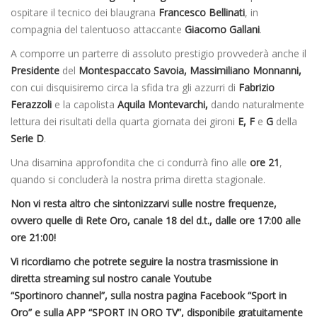
ospitare il tecnico dei blaugrana
Francesco Bellinati
, in
compagnia del talentuoso attaccante
Giacomo Gallani
.
A comporre un parterre di assoluto prestigio provvederà anche il
Presidente
del
Montespaccato Savoia, Massimiliano Monnanni,
con cui disquisiremo circa la sfida tra gli azzurri di
Fabrizio
Ferazzoli
e la capolista
Aquila Montevarchi,
dando naturalmente
lettura dei risultati della quarta giornata dei gironi
E, F
e
G
della
Serie D
.
Una disamina approfondita che ci condurrà fino alle
ore 21
,
quando si concluderà la nostra prima diretta stagionale.
Non vi resta altro che sintonizzarvi sulle nostre frequenze,
ovvero quelle di Rete Oro, canale 18 del d.t., dalle ore 17:00 alle
ore 21:00!
Vi ricordiamo che potrete seguire la nostra trasmissione in
diretta streaming sul nostro canale Youtube
“Sportinoro channel”, sulla nostra pagina Facebook “Sport in
Oro” e sulla APP “SPORT IN ORO TV”, disponibile gratuitamente