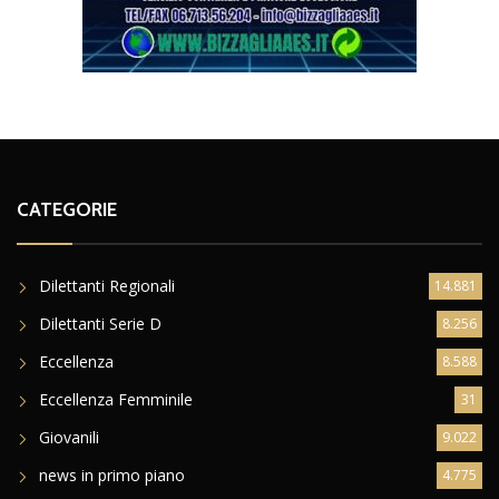
CATEGORIE
Dilettanti Regionali
14.881
Dilettanti Serie D
8.256
Eccellenza
8.588
Eccellenza Femminile
31
Giovanili
9.022
news in primo piano
4.775