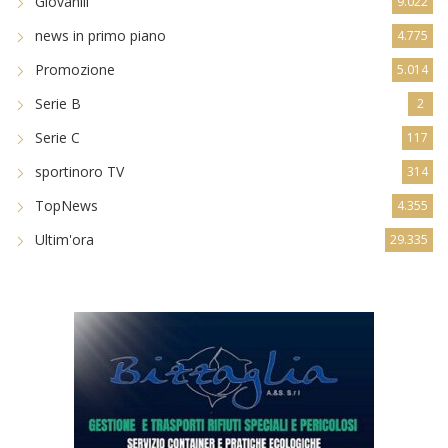
Giovanili
9.022
news in primo piano
4.775
Promozione
5.014
Serie B
2
Serie C
117
sportinoro TV
314
TopNews
4.355
Ultim'ora
29.335