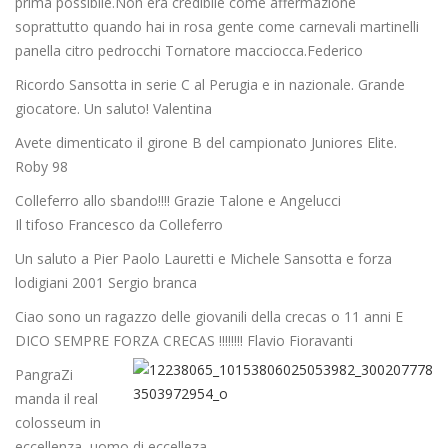
prima possibile.Non era credibile come affermazione
soprattutto quando hai in rosa gente come carnevali martinelli
panella citro pedrocchi Tornatore macciocca.Federico
Ricordo Sansotta in serie C al Perugia e in nazionale. Grande
giocatore. Un saluto! Valentina
Avete dimenticato il girone B del campionato Juniores Elite.
Roby 98
Colleferro allo sbando!!!! Grazie Talone e Angelucci
Il tifoso Francesco da Colleferro
Un saluto a Pier Paolo Lauretti e Michele Sansotta e forza
lodigiani 2001 Sergio branca
Ciao sono un ragazzo delle giovanili della crecas o 11 anni E
DICO SEMPRE FORZA CRECAS !!!!!!!! Flavio Fioravanti
PangraZi
manda il real
colosseum in
eccellenza ,uomo di eccelleza