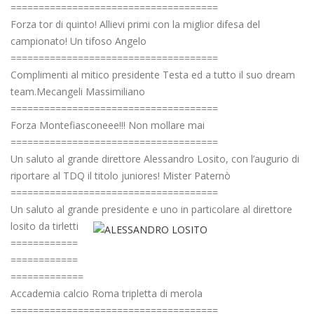
=====================================
Forza tor di quinto! Allievi primi con la miglior difesa del
campionato! Un tifoso Angelo
=====================================
Complimenti al mitico presidente Testa ed a tutto il suo dream
team.Mecangeli Massimiliano
=====================================
Forza Montefiasconeee!!! Non mollare mai
=====================================
Un saluto al grande direttore Alessandro Losito, con l’augurio di
riportare al TDQ il titolo juniores! Mister Paternò
=====================================
Un saluto al grande presidente e uno in particolare al direttore
losito da tirletti
============
============
=============
Accademia calcio Roma tripletta di merola
=====================================