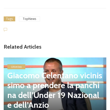
Tags
TopNews
Related Articles
Ultim'ora
Giacomo Celentano vicinis
simo a prendere la panchi
na dell’Under 19 Nazional
e dell’Anzio