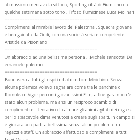
al massimo meritava la vittoria, Sporting città di Fiumicino da
qualche settimana sotto tono . Tifoso fiumicinese Luca Molinari
=====================================
Complimenti al mirabile lavoro del Palestrina . Squadra giovane
e ben guidata da Oddi, con una società seria e competente.
Aristide da Pisoniano
=====================================
Un abbraccio ad una bellissima persona …Michele sansotta! Da
emanuele palermo
=====================================
Buonasera a tutti gli ospiti ed al direttore Minichino. Senza
alcuna polemica volevo segnalare come tra le panchine di
Romulea e Vigor perconti giovanissimi Elite, a fine gara non c’è
stato alcun problema, ma anzi un reciproco scambio di
complimenti e il tentativo di calmare gli animi agitati dei ragazzi
per lo spiacevole clima venutosi a creare sugli spalti. In campo si
è giocata una partita bellissima senza alcun problema fra
ragazzi e staff. Un abbraccio affettuoso e complimenti a tutti.
Luigi Miccio