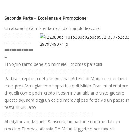
Seconda Parte – Eccellenza e Promozione
Un abbraccio a mister lauretti da manolo leacche
============
============
============
=
Ti voglio tanto bene zio michele… thomas paradisi
=====================================
Partita strepitosa della vis Artena l Artena di Monaco scacchetti
e del pres Matrigiani ma soprattutto di Mirko Granieri allenatore
di quelli come pochi credo i vostri inviati abbiano visto giocare
questa squadra oggi un calcio meraviglioso forza vis un paese in
festa !!!! Giuliano
=====================================
Al miglior zio, Michele Sansotta, un bacione enorme dal tuo
nipotino Thomas. Alessia De Mauri. leggetelo per favore.