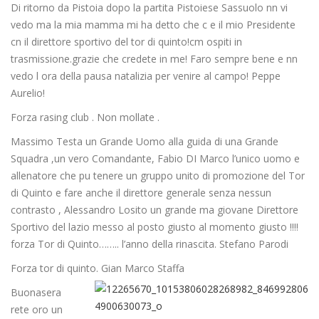
Di ritorno da Pistoia dopo la partita Pistoiese Sassuolo nn vi
vedo ma la mia mamma mi ha detto che c e il mio Presidente
cn il direttore sportivo del tor di quinto!cm ospiti in
trasmissione.grazie che credete in me! Faro sempre bene e nn
vedo l ora della pausa natalizia per venire al campo! Peppe
Aurelio!
Forza rasing club . Non mollate .
Massimo Testa un Grande Uomo alla guida di una Grande
Squadra ,un vero Comandante, Fabio DI Marco l’unico uomo e
allenatore che pu tenere un gruppo unito di promozione del Tor
di Quinto e fare anche il direttore generale senza nessun
contrasto , Alessandro Losito un grande ma giovane Direttore
Sportivo del lazio messo al posto giusto al momento giusto !!!!
forza Tor di Quinto…….. l’anno della rinascita. Stefano Parodi
Forza tor di quinto. Gian Marco Staffa
Buonasera
rete oro un