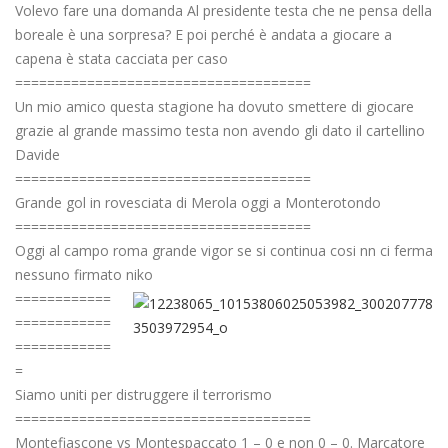
Volevo fare una domanda Al presidente testa che ne pensa della
boreale è una sorpresa? E poi perché è andata a giocare a
capena è stata cacciata per caso
=====================================
Un mio amico questa stagione ha dovuto smettere di giocare
grazie al grande massimo testa non avendo gli dato il cartellino
Davide
=====================================
Grande gol in rovesciata di Merola oggi a Monterotondo
=====================================
Oggi al campo roma grande vigor se si continua cosi nn ci ferma
nessuno firmato niko
============
============
============
=
Siamo uniti per distruggere il terrorismo
=====================================
Montefiascone vs Montespaccato 1 – 0 e non 0 – 0. Marcatore