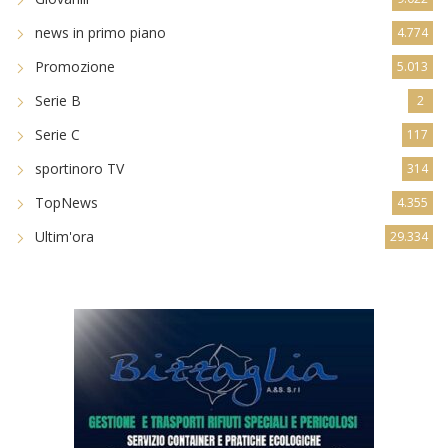
news in primo piano
4.774
Promozione
5.013
Serie B
2
Serie C
117
sportinoro TV
314
TopNews
4.355
Ultim'ora
29.334