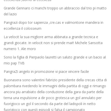
Grande Gennaro ci manchi troppo un abbraccio dal trio pi matto
del lazio
Pangrazi dopo tor sapienza ,cre.cas e valmontone mandera in
eccellenza il colosseum
La velocit la sua migliore arma abbinata a grande tecnica e
grandi giocate. In velocit non si prende mai!! Michele Sansotta
numero 1. Ale moro
Sono la figlia di Pierpaolo lauretti un saluto grande e un bacio al
mio pap TVB
PangraZi angelo in promozione vi piace vincere facile
Buonasera sono valentini fabrizio presidente della crecas citta di
palombara rivedendo le immagini della partita di oggi e rimango
ancora piu arrabiato della conduzione della gara da parte della
terna una espulsione a dir poco grotesca un gol annulato per
fuorigioco un gol il secondo da parte del ladispoli in netto
fuorigioco con questi episodi si falsa il campionato