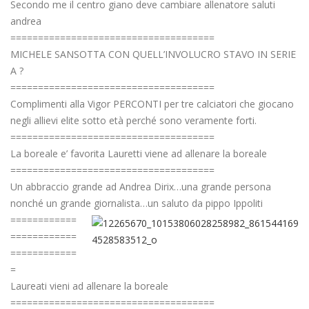
Secondo me il centro giano deve cambiare allenatore saluti
andrea
=====================================
MICHELE SANSOTTA CON QUELL’INVOLUCRO STAVO IN SERIE
A ?
=====================================
Complimenti alla Vigor PERCONTI per tre calciatori che giocano
negli allievi elite sotto età perché sono veramente forti.
=====================================
La boreale e’ favorita Lauretti viene ad allenare la boreale
=====================================
Un abbraccio grande ad Andrea Dirix…una grande persona
nonché un grande giornalista…un saluto da pippo Ippoliti
============
============
============
=
Laureati vieni ad allenare la boreale
=====================================