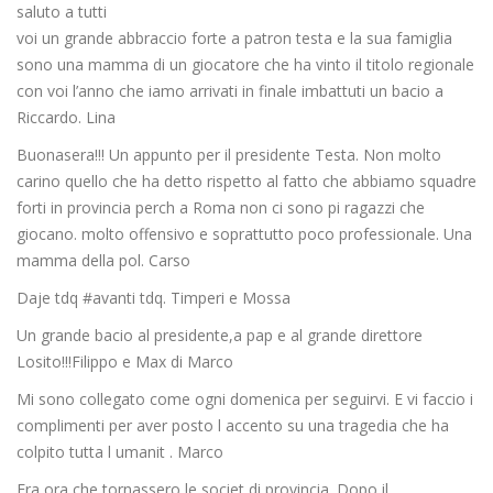
saluto a tutti
voi un grande abbraccio forte a patron testa e la sua famiglia
sono una mamma di un giocatore che ha vinto il titolo regionale
con voi l’anno che iamo arrivati in finale imbattuti un bacio a
Riccardo. Lina
Buonasera!!! Un appunto per il presidente Testa. Non molto
carino quello che ha detto rispetto al fatto che abbiamo squadre
forti in provincia perch a Roma non ci sono pi ragazzi che
giocano. molto offensivo e soprattutto poco professionale. Una
mamma della pol. Carso
Daje tdq #avanti tdq. Timperi e Mossa
Un grande bacio al presidente,a pap e al grande direttore
Losito!!!Filippo e Max di Marco
Mi sono collegato come ogni domenica per seguirvi. E vi faccio i
complimenti per aver posto l accento su una tragedia che ha
colpito tutta l umanit . Marco
Era ora che tornassero le societ di provincia. Dopo il