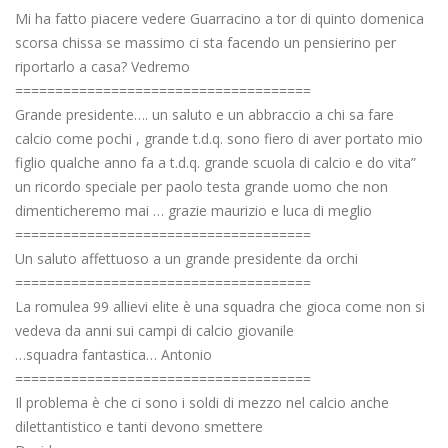
Mi ha fatto piacere vedere Guarracino a tor di quinto domenica
scorsa chissa se massimo ci sta facendo un pensierino per
riportarlo a casa? Vedremo
=====================================
Grande presidente…. un saluto e un abbraccio a chi sa fare
calcio come pochi , grande t.d.q. sono fiero di aver portato mio
figlio qualche anno fa a t.d.q. grande scuola di calcio e do vita”
un ricordo speciale per paolo testa grande uomo che non
dimenticheremo mai … grazie maurizio e luca di meglio
=====================================
Un saluto affettuoso a un grande presidente da orchi
=====================================
La romulea 99 allievi elite è una squadra che gioca come non si
vedeva da anni sui campi di calcio giovanile
…squadra fantastica… Antonio
=====================================
Il problema è che ci sono i soldi di mezzo nel calcio anche
dilettantistico e tanti devono smettere