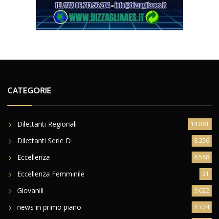
CATEGORIE
Dilettanti Regionali
14.881
Dilettanti Serie D
8.256
Eccellenza
8.588
Eccellenza Femminile
31
Giovanili
9.022
news in primo piano
4.774