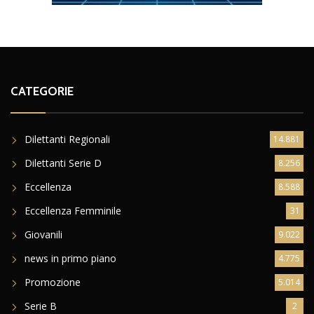
CATEGORIE
Dilettanti Regionali
14.881
Dilettanti Serie D
8.256
Eccellenza
8.588
Eccellenza Femminile
31
Giovanili
9.022
news in primo piano
4.775
Promozione
5.014
Serie B
2