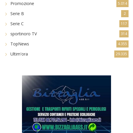
Promozione
5.014
Serie B
2
Serie C
117
sportinoro TV
314
TopNews
4.355
Ultim'ora
29.335