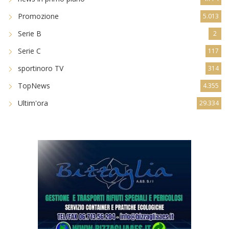
Promozione
5.013
Serie B
2
Serie C
117
sportinoro TV
314
TopNews
4.355
Ultim'ora
29.334