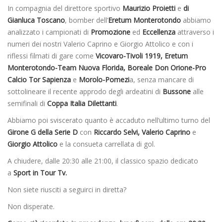
In compagnia del direttore sportivo
Maurizio Proietti
e
di
Gianluca Toscano
, bomber dell’
Eretum Monterotondo
abbiamo
analizzato i campionati di
Promozione
ed
Eccellenza
attraverso i
numeri dei nostri Valerio Caprino e Giorgio Attolico e con i
riflessi filmati di gare come
Vicovaro-Tivoli 1919, Eretum
Monterotondo-Team Nuova Florida, Boreale Don Orione-Pro
Calcio Tor Sapienza
e
Morolo-Pomezi
a, senza mancare di
sottolineare il recente approdo degli ardeatini di
Bussone
alle
semifinali di
Coppa Italia Dilettanti
.
Abbiamo poi sviscerato quanto è accaduto nell’ultimo turno del
Girone G della Serie D
con
Riccardo Selvi, Valerio Caprino
e
Giorgio Attolico
e la consueta carrellata di gol.
A chiudere, dalle 20:30 alle 21:00, il classico spazio dedicato
a
Sport in Tour Tv.
Non siete riusciti a seguirci in diretta?
Non disperate.