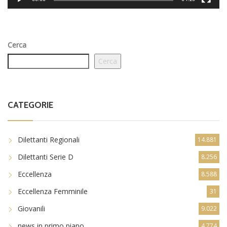
Cerca
Cerca
CATEGORIE
Dilettanti Regionali
14.881
Dilettanti Serie D
8.256
Eccellenza
8.588
Eccellenza Femminile
31
Giovanili
9.022
news in primo piano
4.774