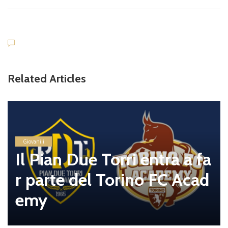
Related Articles
Giovanili
Il Pian Due Torri entra a fa
r parte del Torino FC Acad
emy