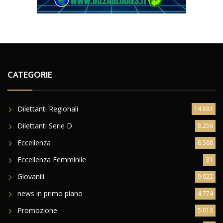
CATEGORIE
Dilettanti Regionali
14.881
Dilettanti Serie D
8.256
Eccellenza
8.588
Eccellenza Femminile
31
Giovanili
9.022
news in primo piano
4.774
Promozione
5.013