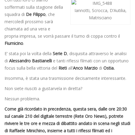
soffermati sulla stagione della
Iannotti, Scrocca, D’Autilia,
squadra di
De Filippo
, che
Matrisciano
mercoledì prossimo sarà
chiamata ad una vera e
propria impresa, se vorrà passare il turno di coppa contro il
Fiumicino
.
E’ stata poi la volta della
Serie D
, disquisita attraverso le analisi
di
Alessandro Bastianelli
e tanti riflessi filmati con un opportuno
focus sulla bella vittoria del
Rieti
all’
Anco Marzio
di
Ostia.
Insomma, è stata una trasmissione decisamente interessante.
Non siete riusciti a gustarvela in diretta?
Nessun problema.
Come già ricordato in precedenza, questa sera, dalle ore 20:30
sul canale 210 del digitale terrestre (Rete Oro News), potrete
rivivere le tre ore e mezza di dibattito andato in scena negli studi
di Raffaele Minichino, insieme a tutti i riflessi filmati ed i