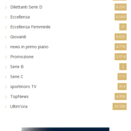
Dilettanti Serie D
8.256
Eccellenza
8.589
Eccellenza Femminile
31
Giovanili
9.022
news in primo piano
4.776
Promozione
5.014
Serie B
2
Serie C
117
sportinoro TV
314
TopNews
4.356
Ultim'ora
29.336