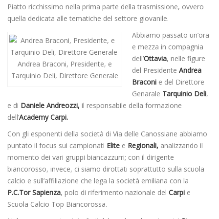
Piatto ricchissimo nella prima parte della trasmissione, ovvero
quella dedicata alle tematiche del settore giovanile.
Abbiamo passato un’ora
e mezza in compagnia
dell’
Ottavia
, nelle figure
Andrea Braconi, Presidente, e
del Presidente
Andrea
Tarquinio Deli, Direttore Generale
Braconi
e del Direttore
Genarale
Tarquinio Deli
,
e di
Daniele Andreozzi,
il responsabile della formazione
dell’
Academy Carpi.
Con gli esponenti della società di Via delle Canossiane abbiamo
puntato il focus sui campionati
Elite
e
Regionali,
analizzando il
momento dei vari gruppi biancazzurri; con il dirigente
biancorosso, invece, ci siamo dirottati soprattutto sulla scuola
calcio e sull’affiliazione che lega la società emiliana con la
P.C.Tor Sapienza
, polo di riferimento nazionale del
Carpi
e
Scuola Calcio Top Biancorossa.