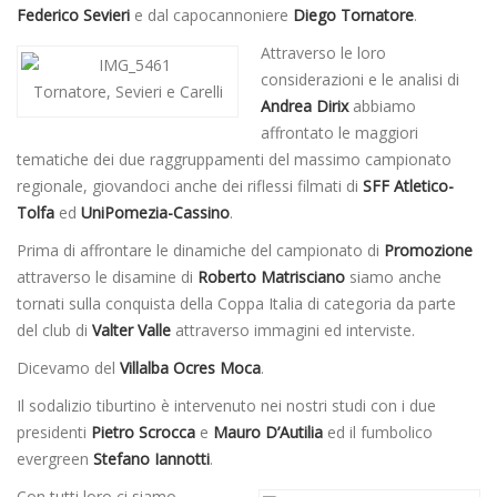
Federico Sevieri
e dal capocannoniere
Diego Tornatore
.
Attraverso le loro
considerazioni e le analisi di
Tornatore, Sevieri e Carelli
Andrea Dirix
abbiamo
affrontato le maggiori
tematiche dei due raggruppamenti del massimo campionato
regionale, giovandoci anche dei riflessi filmati di
SFF Atletico-
Tolfa
ed
UniPomezia-Cassino
.
Prima di affrontare le dinamiche del campionato di
Promozione
attraverso le disamine di
Roberto Matrisciano
siamo anche
tornati sulla conquista della Coppa Italia di categoria da parte
del club di
Valter Valle
attraverso immagini ed interviste.
Dicevamo del
Villalba Ocres Moca
.
Il sodalizio tiburtino è intervenuto nei nostri studi con i due
presidenti
Pietro Scrocca
e
Mauro D’Autilia
ed il fumbolico
evergreen
Stefano Iannotti
.
Con tutti loro ci siamo