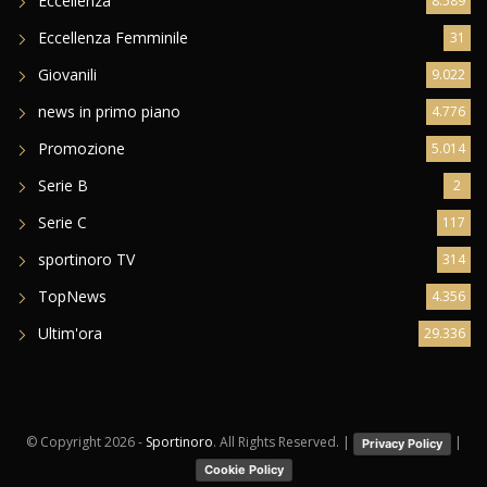
Eccellenza
8.589
Eccellenza Femminile
31
Giovanili
9.022
news in primo piano
4.776
Promozione
5.014
Serie B
2
Serie C
117
sportinoro TV
314
TopNews
4.356
Ultim'ora
29.336
© Copyright
2026 -
Sportinoro
. All Rights Reserved. |
|
Privacy Policy
Cookie Policy