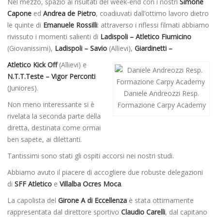
Nel mezzo, spazio ai risultati del week-end con i nostri
Simone
Capone
ed
Andrea de Pietro
, coadiuvati dall’ottimo lavoro dietro
le quinte di
Emanuele Rossilli
: attraverso i riflessi filmati abbiamo
rivissuto i momenti salienti di
Ladispoli – Atletico Fiumicino
(Giovanissimi),
Ladispoli – Savio
(Allievi),
Giardinetti –
Atletico Kick Off
(Allievi) e
N.T.T.Teste – Vigor Perconti
(Juniores).
Daniele Andreozzi Resp.
Non meno interessante si è
Formazione Carpy Academy
rivelata la seconda parte della
diretta, destinata come ormai
ben sapete, ai dilettanti.
Tantissimi sono stati gli ospiti accorsi nei nostri studi.
Abbiamo avuto il piacere di accogliere due robuste delegazioni
di
SFF Atletico
e
Villalba Ocres Moca
.
La capolista del
Girone A di Eccellenza
è stata ottimamente
rappresentata dal direttore sportivo
Claudio Carelli
, dal capitano