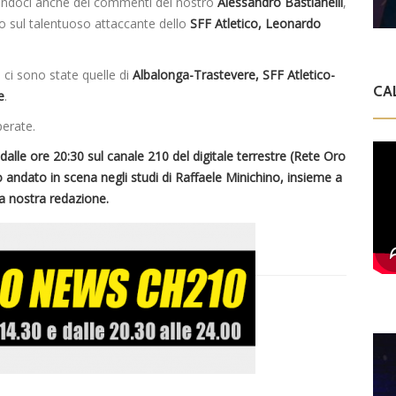
vandoci anche dei commenti del nostro
Alessandro Bastianelli
,
o sul talentuoso attaccante dello
SFF Atletico, Leonardo
ci sono state quelle di
Albalonga-Trastevere, SFF Atletico-
CA
e
.
perate.
alle ore 20:30 sul canale 210 del digitale terrestre (Rete Oro
to andato in scena negli studi di Raffaele Minichino, insieme a
lla nostra redazione.