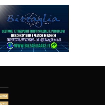
4.881
8.256