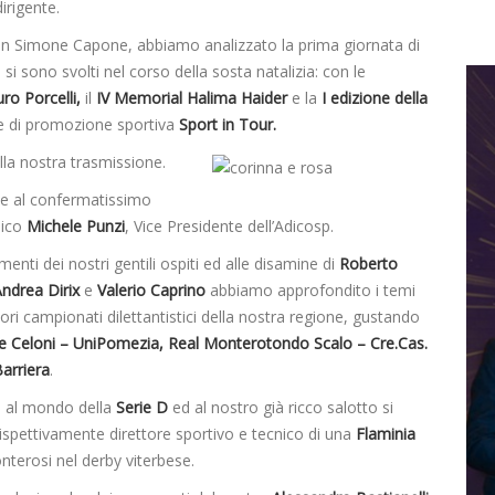
irigente.
on Simone Capone, abbiamo analizzato la prima giornata di
 si sono svolti nel corso della sosta natalizia: con le
o Porcelli,
il
IV Memorial Halima Haider
e la
I edizione della
te di promozione sportiva
Sport in Tour.
la nostra trasmissione.
me al confermatissimo
mico
Michele Punzi
, Vice Presidente dell’Adicosp.
enti dei nostri gentili ospiti ed alle disamine di
Roberto
Andrea Dirix
e
Valerio Caprino
abbiamo approfondito i temi
ri campionati dilettantistici della nostra regione, gustando
 Celoni – UniPomezia, Real Monterotondo Scalo – Cre.Cas.
arriera
.
a al mondo della
Serie D
ed al nostro già ricco salotto si
rispettivamente direttore sportivo e tecnico di una
Flaminia
erosi nel derby viterbese.