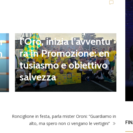
news in primo piano
Quartiere Campo del
l’Oro, inizia l’avventu
r
G
ra in Promozione: en
n
I
tusiasmo e obiettivo
a
salvezza
n
Ronciglione in festa, parla mister Oroni: “Guardiamo in
FI
alto, ma spero non ci vengano le vertigini”