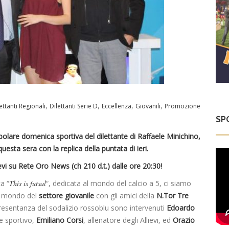
,
,
,
,
ettanti Regionali
Dilettanti Serie D
Eccellenza
Giovanili
Promozione
SP
polare domenica sportiva del dilettante di Raffaele Minichino,
uesta sera con la replica della puntata di ieri.
vi su Rete Oro News (ch 210 d.t.) dalle ore 20:30!
a “
This is futsal
“, dedicata al mondo del calcio a 5, ci siamo
l mondo del
settore giovanile
con gli amici della
N.Tor Tre
resentanza del sodalizio rossoblu sono intervenuti
Edoardo
re sportivo,
Emiliano Corsi
, allenatore degli Allievi, ed
Orazio