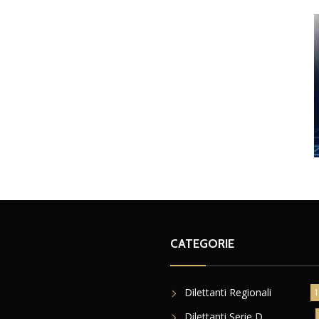
CATEGORIE
Dilettanti Regionali
1
Dilettanti Serie D