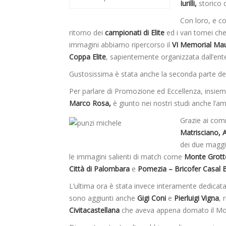
Iurilli,
storico d
Con loro, e c
ritorno dei
campionati di Elite
ed i vari tornei che
immagini abbiamo ripercorso il
VI Memorial Maur
Coppa Elite
, sapientemente organizzata dall’en
Gustosissima è stata anche la seconda parte del
Per parlare di Promozione ed Eccellenza, insie
Marco Rosa,
è giunto nei nostri studi anche l’a
Grazie ai comm
Matrisciano, 
dei due maggio
le immagini salienti di match come
Monte Grotte
Città di Palombara
e
Pomezia – Bricofer Casal B
L’ultima ora è stata invece interamente dedicat
sono aggiunti anche
Gigi Coni
e
Pierluigi Vigna
, 
Civitacastellana
che aveva appena domato il Mont