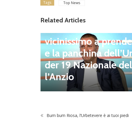
Tags
Top News
Related Articles
lizzati
Ultim'ora
Giacomo Celentano
ampiona
vicinissimo a prende
 Flami
e la panchina dell’U
altre 8
der 19 Nazionale del
l’Anzio
Bum bum Riosa, l’Urbetevere è ai tuoi piedi