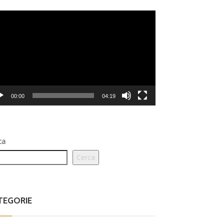
eo
er
00:00
04:19
ca
Cerca
TEGORIE