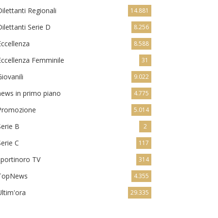
Dilettanti Regionali
14.881
Dilettanti Serie D
8.256
Eccellenza
8.588
Eccellenza Femminile
31
Giovanili
9.022
news in primo piano
4.775
Promozione
5.014
Serie B
2
Serie C
117
sportinoro TV
314
TopNews
4.355
Ultim'ora
29.335