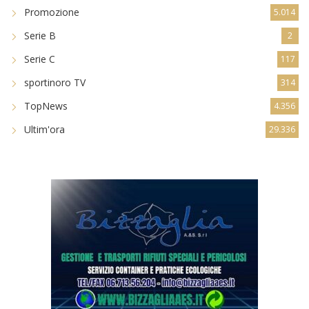
Promozione
5.014
Serie B
2
Serie C
117
sportinoro TV
314
TopNews
4.356
Ultim'ora
29.336