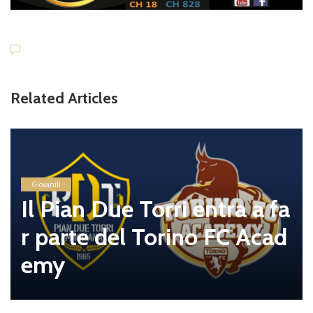
Related Articles
Giovanili
Il Pian Due Torri entra a fa
r parte del Torino FC Acad
emy