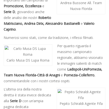
importanti dei campionati di
Andrea Bussone All. Team
Promozione, Eccellenza
e
Nuova Florida
Serie D
, giovandoci anche
delle analisi dei nostri
Roberto
Matrisciano, Andrea Dirix, Alessandro Bastianelli
e
Valerio
Caprino
.
Numerosi sono stati, come da tradizione, i riflessi filmati.
Per quanto riguarda il
massimo campionato
regionale, abbiamo visionato
Carlo Musa DS Lupa Roma
le immagini salienti di match
come
Ladispoli-UniPomezia,
Team Nuova Florida-Città di Anagni
e
Pomezia-Colleferro
,
commentandole con i nostri cortesi ospiti.
L’ultima ora della nostra
diretta è stata invece dedicata
alla
Serie D
con un’ampia
Pepito Schiraldi Agente Fifa
pagina dedicata