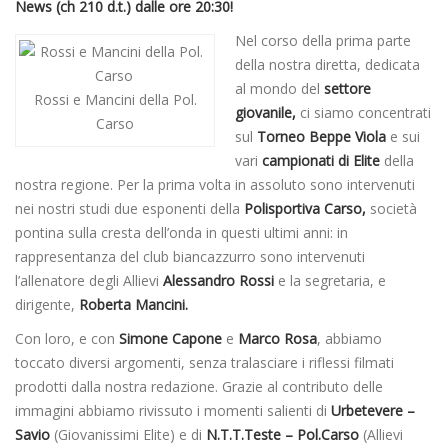
News (ch 210 d.t.) dalle ore 20:30!
Nel corso della prima parte
della nostra diretta, dedicata
al mondo del
settore
Rossi e Mancini della Pol.
giovanile,
ci siamo concentrati
Carso
sul
Torneo Beppe Viola
e sui
vari
campionati di Elite
della
nostra regione. Per la prima volta in assoluto sono intervenuti
nei nostri studi due esponenti della
Polisportiva Carso,
società
pontina sulla cresta dell’onda in questi ultimi anni: in
rappresentanza del club biancazzurro sono intervenuti
l’allenatore degli Allievi
Alessandro Rossi
e la segretaria, e
dirigente,
Roberta Mancini.
Con loro, e con
Simone Capone
e
Marco Rosa
, abbiamo
toccato diversi argomenti, senza tralasciare i riflessi filmati
prodotti dalla nostra redazione. Grazie al contributo delle
immagini abbiamo rivissuto i momenti salienti di
Urbetevere –
Savio
(Giovanissimi Elite) e di
N.T.T.Teste – Pol.Carso
(Allievi