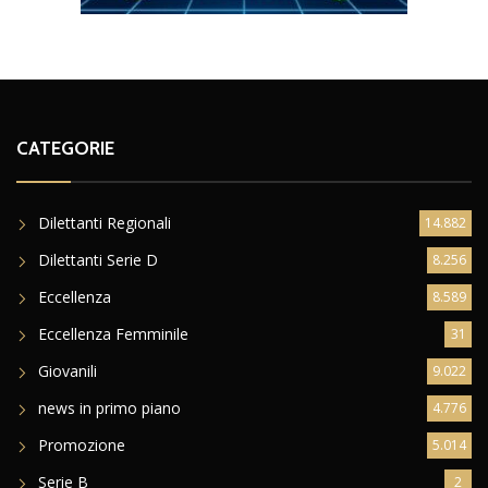
CATEGORIE
Dilettanti Regionali
14.882
Dilettanti Serie D
8.256
Eccellenza
8.589
Eccellenza Femminile
31
Giovanili
9.022
news in primo piano
4.776
Promozione
5.014
Serie B
2