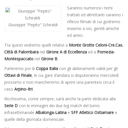
Saranno numerosi i temi
trattati ed altrettanti saranno i
riflessi filmati di cui godremo
Giuseppe “Pepito” Schiraldi
insieme a voi, gentili amiche
ed amici.
Tra questi vedremo quelli relativi a
Monte Grotte Celoni-Cre.Cas.
Città di Palombara
nel
Girone A di Eccellenza
ed a
Pomezia-
Montespaccato
nel
Girone B
.
Parleremo poi di
Coppa Italia
con gli abbinamenti validi per gli
Ottavi di Finale
, le cui gare d’andata si disputeranno mercoledì
prossimo e non mancheremo di aprire una parentesi circa il
caso
Arpino-Itri
.
Ricchissima, come sempre, sarà anche la parte dedicata alla
Serie D
con le immagini dei due big match del turno
infrasettimanale
Albalonga-Latina
e
SFF Atletico Ostiamare
e
quelle della giornata domenicale.