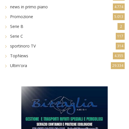
news in primo piano
4.774
Promozione
5.013
Serie B
2
Serie C
117
sportinoro TV
314
TopNews
4.355
Ultim'ora
29.334