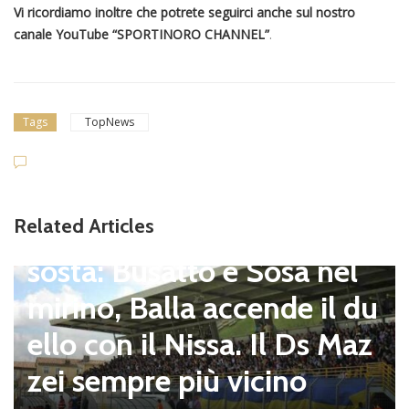
Vi ricordiamo inoltre che potrete seguirci anche sul nostro
canale
YouTube “SPORTINORO CHANNEL”
.
Tags
TopNews
Dilettanti Serie D
Viterbese (Certosa V. Cam
Related Articles
pagnano), mercato senza
sosta: Busatto e Sosa nel
mirino, Balla accende il du
ello con il Nissa. Il Ds Maz
zei sempre più vicino