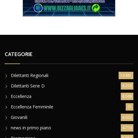
CATEGORIE
Dilettanti Regionali
14.881
Dilettanti Serie D
8.256
Eccellenza
8.588
Eccellenza Femminile
31
Giovanili
9.022
news in primo piano
4.774