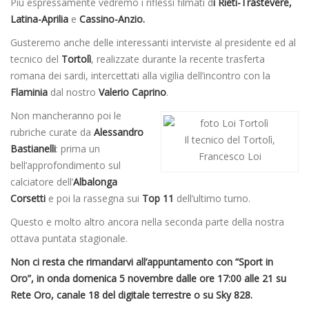
Più espressamente vedremo i riflessi filmati d
i Rieti-Trastevere,
Latina-Aprilia
e
Cassino-Anzio.
Gusteremo anche delle interessanti interviste al presidente ed al
tecnico del
Tortolì
, realizzate durante la recente trasferta
romana dei sardi, intercettati alla vigilia dell’incontro con la
Flaminia
dal nostro
Valerio Caprino
.
Non mancheranno poi le
rubriche curate da
Alessandro
Il tecnico del Tortolì,
Bastianelli
: prima un
Francesco Loi
bell’approfondimento sul
calciatore dell’
Albalonga
Corsetti
e poi la rassegna sui
Top 11
dell’ultimo turno.
Questo e molto altro ancora nella seconda parte della nostra
ottava puntata stagionale.
Non ci resta che rimandarvi all’appuntamento con “Sport in
Oro”, in onda domenica 5 novembre dalle ore 17:00 alle 21 su
Rete Oro, canale 18 del digitale terrestre o su Sky 828.