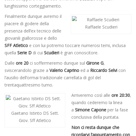
lunghissimo corteggiamento.
Finalmente dunque avremo il
piacere di godere della
Raffaele Scudieri
presenza dell’ex tecnico delle
giovanili giallorosse e dello
SFF Atletico
e con lui potremo toccare numerosi temi, inclusa
quella
Serie D
di cui
Scudieri
è gran conoscitore.
Dalle
ore 20
ci soffermeremo dunque sul
Girone G
,
sviscerandolo grazie a
Valerio Caprino
ed a
Riccardo Selvi
con
l’ausilio dell’ormai tradizionale carrellata di gol del
trentaquattresimo turno.
Arriveremo così alle
ore 20:30
,
quando cederemo la linea
a
Simone Capone
per la fase
Gaetano Istinto DS Sett.
conclusiva della puntata.
Giov. Sff Atletico
Non ci resta dunque che
ricordarvi l’appuntamento con