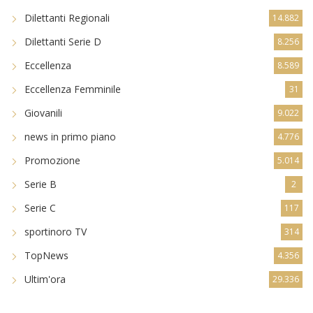
Dilettanti Regionali
14.882
Dilettanti Serie D
8.256
Eccellenza
8.589
Eccellenza Femminile
31
Giovanili
9.022
news in primo piano
4.776
Promozione
5.014
Serie B
2
Serie C
117
sportinoro TV
314
TopNews
4.356
Ultim'ora
29.336