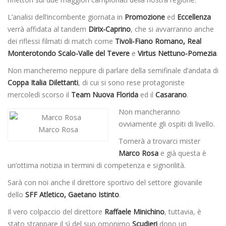
L’analisi dell’incombente giornata in
Promozione
ed
Eccellenza
verrà affidata al tandem
Dirix-Caprino
, che si avvarranno anche
dei riflessi filmati di match come
Tivoli-Fiano Romano, Real
Monterotondo Scalo-Valle del Tevere
e
Virtus Nettuno-Pomezia
.
Non mancheremo neppure di parlare della semifinale d’andata di
Coppa Italia Dilettanti
, di cui si sono rese protagoniste
mercoledì scorso il
Team Nuova Florida
ed il
Casarano
.
Non mancheranno
ovviamente gli ospiti di livello.
Marco Rosa
Tornerà a trovarci mister
Marco Rosa
e già questa è
un’ottima notizia in termini di competenza e signorilità.
Sarà con noi anche il direttore sportivo del settore giovanile
dello
SFF Atletico, Gaetano Istinto
.
Il vero colpaccio del direttore
Raffaele Minichino
, tuttavia, è
stato strappare il sì del suo omonimo
Scudieri
dopo un