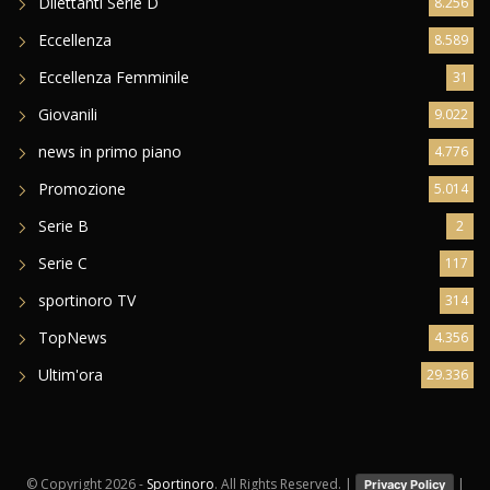
Dilettanti Serie D
8.256
Eccellenza
8.589
Eccellenza Femminile
31
Giovanili
9.022
news in primo piano
4.776
Promozione
5.014
Serie B
2
Serie C
117
sportinoro TV
314
TopNews
4.356
Ultim'ora
29.336
© Copyright
2026 -
Sportinoro
. All Rights Reserved. |
|
Privacy Policy