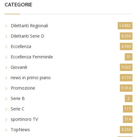
CATEGORIE
Dilettanti Regionali
14.882
Dilettanti Serie D
8.256
Eccellenza
8.589
Eccellenza Femminile
31
Giovanili
9.022
news in primo piano
4.776
Promozione
5.014
Serie B
2
Serie C
117
sportinoro TV
314
TopNews
4.356