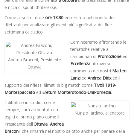
per offrirvi anche domenica
6 ottobre
una trasmissione frizzante
e ricca di spunti d’interesse.
Come al solito, dalle
ore 18:30
entreremo nel mondo dei
dilettanti per analizzare gli eventi più significativi del fine
settimana calcistico.
Cominceremo affrontando le
tematiche relative ai
campionati di
Promozione
ed
Andrea Braconi, Presidente
Eccellenza
attraverso il
Ottavia
commento dei nostri
Matteo
Lanzi
ed
Andrea Dirix
ed il
supporto dei riflessi filmati di big match come
Tivoli 1919-
Montespaccato
ed
Eretum Monterotondo-UniPomezia
.
Il dibattito in studio, come
sempre, sarà alimentato da
Nunzio Iardino, allenatore
ospiti di primo piano come il
Presidente dell’
Ottavia
,
Andrea
Braconi
, che rimarrà nel nostro salotto anche per parlare della