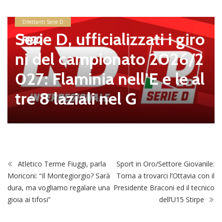
Dilettanti Serie D
Serie D, ufficializzati i giro
ni del campionato 2026/2
027: Flaminia nell’E e le al
tre 8 laziali nel G
Atletico Terme Fiuggi, parla
Sport in Oro/Settore Giovanile:
Moriconi: “Il Montegiorgio? Sarà
Torna a trovarci l’Ottavia con il
dura, ma vogliamo regalare una
Presidente Braconi ed il tecnico
gioia ai tifosi”
dell’U15 Stirpe