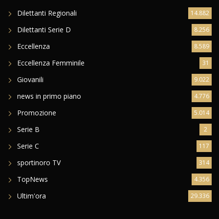
Dilettanti Regionali
14.882
Dilettanti Serie D
8.256
Eccellenza
8.589
Eccellenza Femminile
31
Giovanili
9.022
news in primo piano
4.776
Promozione
5.014
Serie B
2
Serie C
117
sportinoro TV
314
TopNews
4.356
Ultim'ora
29.336