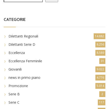
CATEGORIE
Dilettanti Regionali
14.882
Dilettanti Serie D
8.256
Eccellenza
8.589
Eccellenza Femminile
31
Giovanili
9.022
news in primo piano
4.776
Promozione
5.014
Serie B
2
Serie C
117