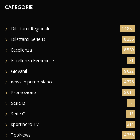
CATEGORIE
Dilettanti Regionali
14.882
Dilettanti Serie D
8.256
Eccellenza
8.589
Eccellenza Femminile
31
Giovanili
9.022
news in primo piano
4.776
Promozione
5.014
Serie B
2
Serie C
117
sportinoro TV
314
TopNews
4.356