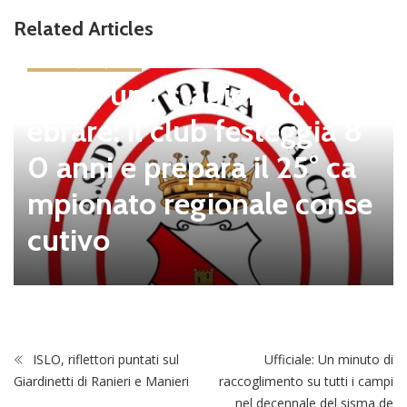
Related Articles
news in primo piano
Tolfa, una stagione da cel
ebrare: il club festeggia 8
0 anni e prepara il 25° ca
mpionato regionale conse
cutivo
ISLO, riflettori puntati sul
Ufficiale: Un minuto di
Giardinetti di Ranieri e Manieri
raccoglimento su tutti i campi
nel decennale del sisma de