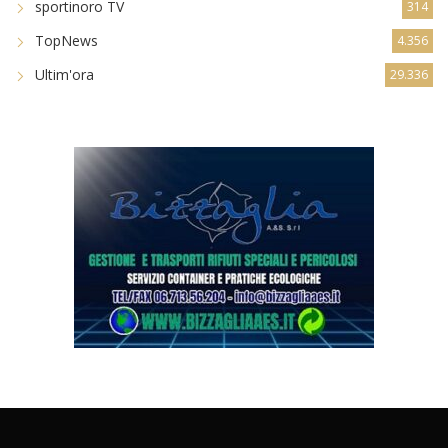
sportinoro TV
314
TopNews
4.356
Ultim'ora
29.336